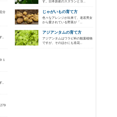
す。日本原産のスズランとヨ...
じゃがいもの育て方
芸分
色々なアレンジが出来て、老若男女
から愛されている野菜が「...
アジアンタムの育て方
す。
アジアンタムはワラビ科の観葉植物
ですが、そのほかにも造花...
９１
す。
79