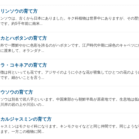
キリンソウの育て方
リンソウは、古くから日本にありました。キク科植物は世界中にありますが、その歴
です。約5千年前に南米...
ンカとハボタンの育て方
戸外で一際鮮やかに色彩を誇るのがハボタンです。江戸時代中期に緑色のキャベツに
に渡来して、オランダナ...
ーラ・コキネアの育て方
特徴は何といっても花です。アジサイのように小さな花が密集してひとつの花のよう
です。細かいことを言う...
ョウソウの育て方
ウソウは別名で岩八手といいます。中国東部から朝鮮半島が原産地です。生息地は低
川岸の岩の上や川沿いの...
スカルジャスミンの育て方
ジャスミンはモクセイ科になります。キンモクセイなどと同じ仲間です。同じような
ます。一方この植物に関...