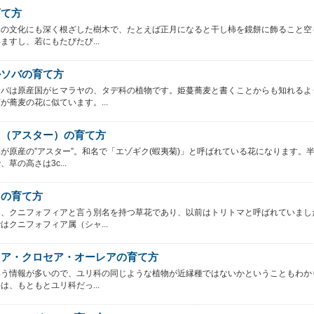
育て方
本の文化にも深く根ざした樹木で、たとえば正月になると干し柿を鏡餅に飾ること空
ますし、若にもたびたび...
ルソバの育て方
ソバは原産国がヒマラヤの、タデ科の植物です。姫蔓蕎麦と書くことからも知れるよ
が蕎麦の花に似ています。...
ク（アスター）の育て方
が原産の”アスター”。和名で「エゾギク(蝦夷菊)」と呼ばれている花になります。
草の高さは3c...
マの育て方
は、クニフォフィアと言う別名を持つ草花であり、以前はトリトマと呼ばれていまし
はクニフォフィア属（シャ...
リア・クロセア・オーレアの育て方
いう情報が多いので、ユリ科の同じような植物が近縁種ではないかということもわか
は、もともとユリ科だっ...