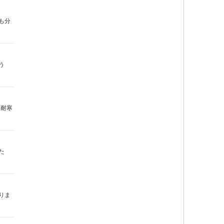
も分
う
半耐寒
た
りま