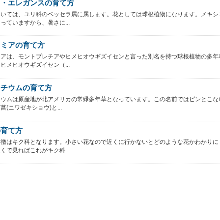
ラ・エレガンスの育て方
ついては、ユリ科のベッセラ属に属します。花としては球根植物になります。メキシ
っていますから、暑さに...
スミアの育て方
ミアは、モントブレチアやヒメヒオウギズイセンと言った別名を持つ球根植物の多年
ヒメヒオウギズイセン（...
ンチウムの育て方
チウムは原産地が北アメリカの常緑多年草となっています。この名前ではピンとこな
(ニワゼキショウ)と...
の育て方
特徴はキク科となります。小さい花なので近くに行かないとどのような花かわかりに
くで見ればこれがキク科...