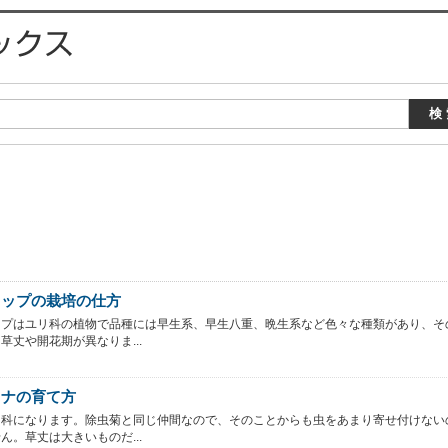
リップの栽培の仕方
ップはユリ科の植物で品種には早生系、早生八重、晩生系など色々な種類があり、そ
草丈や開花期が異なりま...
リナの育て方
ク科になります。除虫菊と同じ仲間なので、そのことからも虫をあまり寄せ付けない
ん。草丈は大きいものだ...