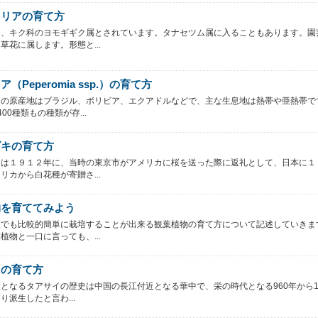
カリアの育て方
は、キク科のヨモギギク属とされています。タナセツム属に入ることもあります。園
草花に属します。形態と...
（Peperomia ssp.）の育て方
アの原産地はブラジル、ボリビア、エクアドルなどで、主な生息地は熱帯や亜熱帯で
00種類もの種類が存...
ズキの育て方
キは１９１２年に、当時の東京市がアメリカに桜を送った際に返礼として、日本に１
リカから白花種が寄贈さ...
物を育ててみよう
人でも比較的簡単に栽培することが出来る観葉植物の育て方について記述していきま
植物と一口に言っても、...
イの育て方
となるタアサイの歴史は中国の長江付近となる華中で、栄の時代となる960年から12
り派生したと言わ...