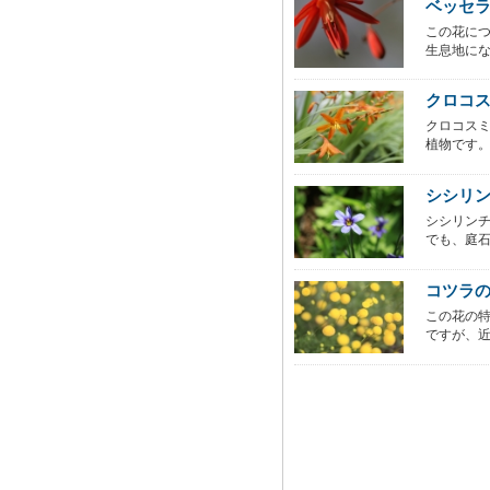
ベッセ
この花に
生息地にな
クロコ
クロコス
植物です。
シシリ
シシリン
でも、庭石菖
コツラ
この花の
ですが、近