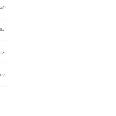
コが
草の
い人
くい