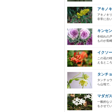
アキノ
アキノキ
非常に古い
キンセ
冬枯れの
ものが長崎
イクソ
この花の
えるところ
タンチ
タンチョ
ら山地で、
マダガ
一般的な
をさせてい