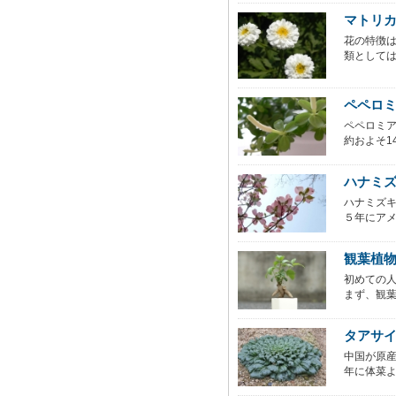
マトリ
花の特徴
類としては
ペペロミア
ペペロミ
約およそ14
ハナミ
ハナミズ
５年にアメ
観葉植
初めての
まず、観葉
タアサ
中国が原産
年に体菜よ