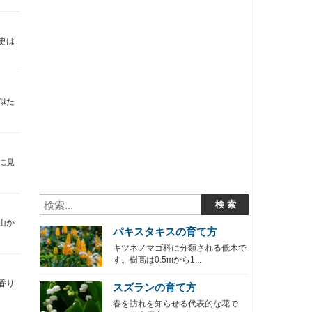
史は
似た
に見
山か
パキスタキスの育て方
キツネノマゴ科に分類される低木で
す。樹高は0.5mから1...
香り
スズランの育て方
春を訪れを知らせる代表的な花で