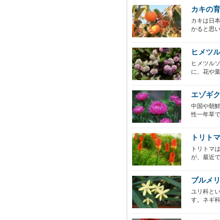
カキの
カキは日
かると思い
ヒメツ
ヒメツル
に、花や葉
エゾギ
中国や朝鮮
性一年草で、
トリト
トリトマ
が、最近で
ブルメ
ユリ科と
す。ネギ科