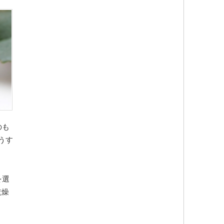
のも
うす
を選
乾燥