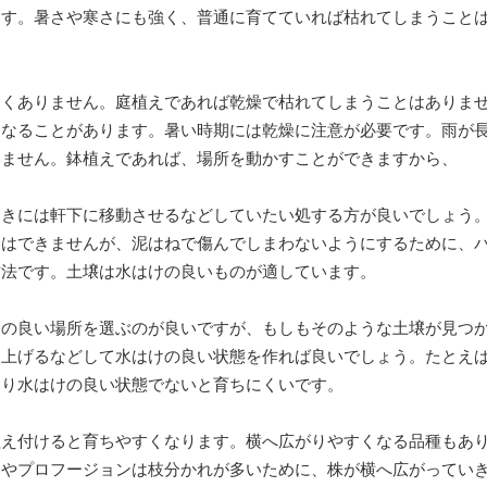
ます。暑さや寒さにも強く、普通に育てていれば枯れてしまうこと
よくありません。庭植えであれば乾燥で枯れてしまうことはありま
くなることがあります。暑い時期には乾燥に注意が必要です。雨が
いません。鉢植えであれば、場所を動かすことができますから、
ときには軒下に移動させるなどしていたい処する方が良いでしょう
とはできませんが、泥はねで傷んでしまわないようにするために、
方法です。土壌は水はけの良いものが適しています。
けの良い場所を選ぶのが良いですが、もしもそのような土壌が見つ
り上げるなどして水はけの良い状態を作れば良いでしょう。たとえ
なり水はけの良い状態でないと育ちにくいです。
植え付けると育ちやすくなります。横へ広がりやすくなる品種もあ
スやプロフージョンは枝分かれが多いために、株が横へ広がってい