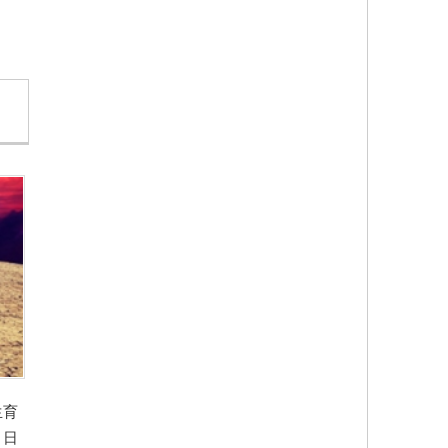
生育
。日