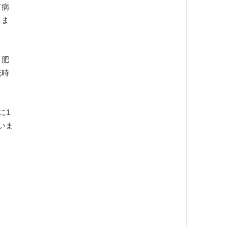
て病
りま
。肥
花時
に1
いま