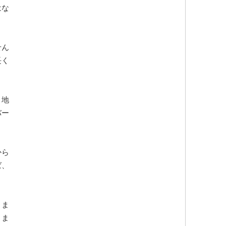
はな
せん
長く
。地
バー
から
ば、
りま
きま