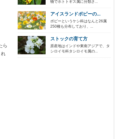
物でホトトギス属に分類さ...
アイスランドポピーの...
ポピーというケシ科はなんと26属
250種も分布しており、...
ストックの育て方
たら
原産地はインドや東南アジアで、タ
シロイモ科タシロイモ属の...
され