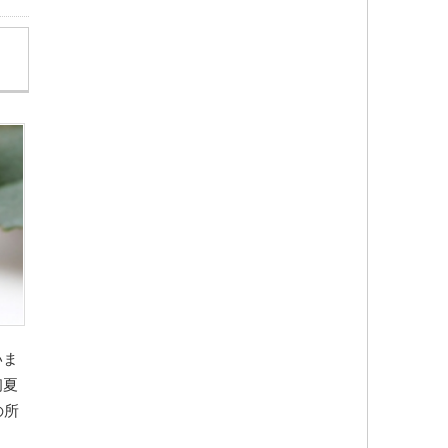
いま
初夏
の所