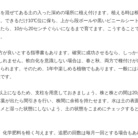
土を混ぜてある土の入った深めの場所に植え付けます。植える時は
。できるだけ10℃位に保ち、上から段ボールや黒いビニールシー
たら、10から20センチぐらいになるまで育てます。こうすること
す。
方が良いとする指導書もあります。確実に成功させるなら、しっか
しれません。軟白化を意識しない場合は、春と秋、両方で種付けが
られます。そのため、1年中楽しめる植物でもあります。一般には
流です。
以上になるため、支柱を用意しておきましょう。株と株との間は20
本葉が出たら間引きを行い、株間に余裕を持たせます。水は土の表
ジメと湿った状態にしないよう、土の状態をこまめにチェックする
、化学肥料を軽く与えます。追肥の回数は毎月一回とする場合もあ