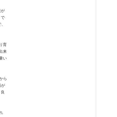
根が
トで
で、
り育
出来
暑い
から
面が
と良
れ