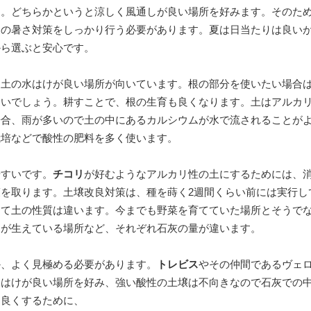
す。どちらかというと涼しく風通しが良い場所を好みます。そのた
夏の暑さ対策をしっかり行う必要があります。夏は日当たりは良い
から選ぶと安心です。
、土の水はけが良い場所が向いています。根の部分を使いたい場合
良いでしょう。耕すことで、根の生育も良くなります。土はアルカ
場合、雨が多いので土の中にあるカルシウムが水で流されることが
栽培などで酸性の肥料を多く使います。
やすいです。
チコリ
が好むようなアルカリ性の土にするためには、
を取ります。土壌改良対策は、種を蒔く2週間くらい前には実行し
って土の性質は違います。今までも野菜を育てていた場所とそうで
物が生えている場所など、それぞれ石灰の量が違います。
か、よく見極める必要があります。
トレビス
やその仲間であるヴェ
水はけが良い場所を好み、強い酸性の土壌は不向きなので石灰での
を良くするために、