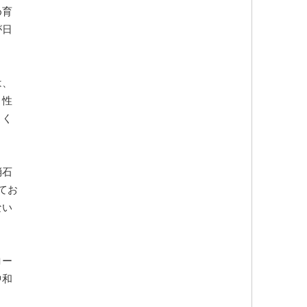
め育
が日
は、
リ性
よく
消石
てお
ない
ロー
中和