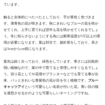
ています。
触ると全体的にべたべたとしており、手が黄色く色づきま
す。薄青色の花が咲きます。秋にきれいなブルーの花を咲か
せてくれ、上手に育てれば翌年も花を咲かせてくれるでしょ
う。冬に枯らさないようにする為には耐寒温度が5℃以上の環
境が必要になります。葉は対生で、披針形をしており、長さ
は3cmからcm程になります。
葉先は鋭く尖っており、緑色をしています。寒さには比較的
弱い植物なので、家の中で育てると管理しやすくなるでしょ
う。切り花としてや花壇やプランターなどでも育てる事が出
来、パッときれいな青紫色の花が目を引く植物です。
ブルー
キャッツアイ
という可愛らしい名前が付いた花。青い目の猫
を連想させるかのような可愛らしいネーミングですね。