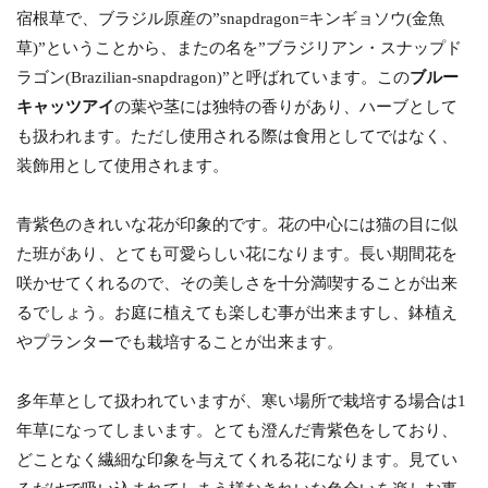
宿根草で、ブラジル原産の”snapdragon=キンギョソウ(金魚
草)”ということから、またの名を”ブラジリアン・スナップド
ラゴン(Brazilian-snapdragon)”と呼ばれています。この
ブルー
キャッツアイ
の葉や茎には独特の香りがあり、ハーブとして
も扱われます。ただし使用される際は食用としてではなく、
装飾用として使用されます。
青紫色のきれいな花が印象的です。花の中心には猫の目に似
た班があり、とても可愛らしい花になります。長い期間花を
咲かせてくれるので、その美しさを十分満喫することが出来
るでしょう。お庭に植えても楽しむ事が出来ますし、鉢植え
やプランターでも栽培することが出来ます。
多年草として扱われていますが、寒い場所で栽培する場合は1
年草になってしまいます。とても澄んだ青紫色をしており、
どことなく繊細な印象を与えてくれる花になります。見てい