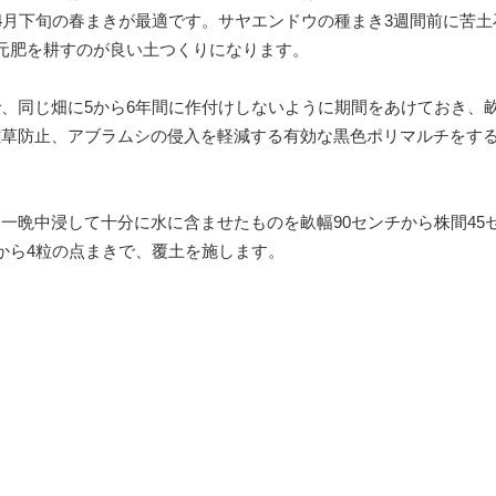
4月下旬の春まきが最適です。サヤエンドウの種まき3週間前に苦土
元肥を耕すのが良い土つくりになります。
、同じ畑に5から6年間に作付けしないように期間をあけておき、
雑草防止、アブラムシの侵入を軽減する有効な黒色ポリマルチをす
一晩中浸して十分に水に含ませたものを畝幅90センチから株間45
から4粒の点まきで、覆土を施します。