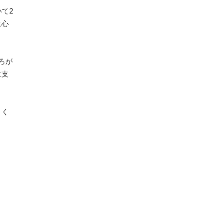
て2
に心
ろが
に支
きく