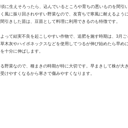
た頃に生えそろったら、込んでいるところや育ちの悪いものを間引い
弱く風に振り回されやすい野菜なので、友育ちで寒風に耐えるよう
を間引きした苗は、豆苗として料理に利用できるのも特徴です。
よって結実不良を起こしやすい作物で、追肥を施す時期は、3月ご
、草木灰やハイポネックスなどを使用してつるが伸び始めたら早め
枝を十分に伸ばします。
せる野菜なので、種まきの時期が特に大切です。早まきして株が大
を受けやすくなるから寒さで傷みやすくなります。