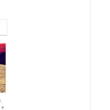
が、
、そ