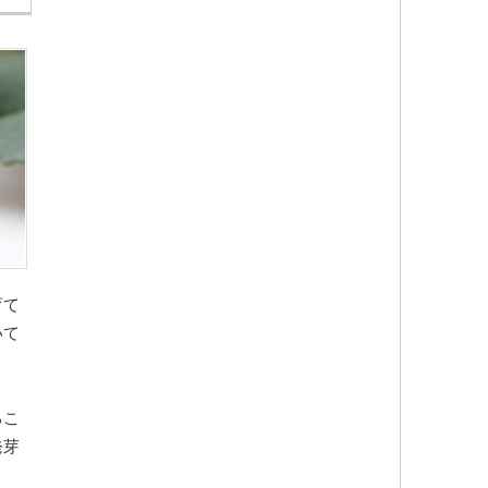
育て
いて
るこ
発芽