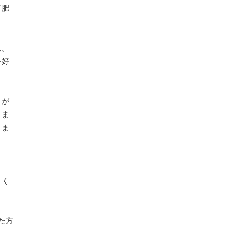
て肥
ん。
を好
とが
りま
りま
ま
きく
た方