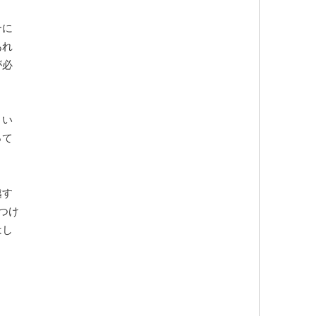
合に
あれ
が必
まい
って
越す
つけ
はし