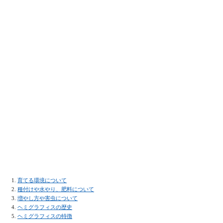
育てる環境について
種付けや水やり、肥料について
増やし方や害虫について
ヘミグラフィスの歴史
ヘミグラフィスの特徴