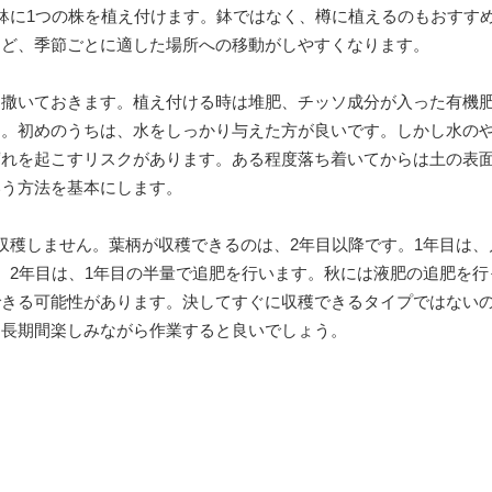
鉢に1つの株を植え付けます。鉢ではなく、樽に植えるのもおすす
など、季節ごとに適した場所への移動がしやすくなります。
を撒いておきます。植え付ける時は堆肥、チッソ成分が入った有機
す。初めのうちは、水をしっかり与えた方が良いです。しかし水の
腐れを起こすリスクがあります。ある程度落ち着いてからは土の表
いう方法を基本にします。
収穫しません。葉柄が収穫できるのは、2年目以降です。1年目は、
。2年目は、1年目の半量で追肥を行います。秋には液肥の追肥を行
できる可能性があります。決してすぐに収穫できるタイプではない
、長期間楽しみながら作業すると良いでしょう。