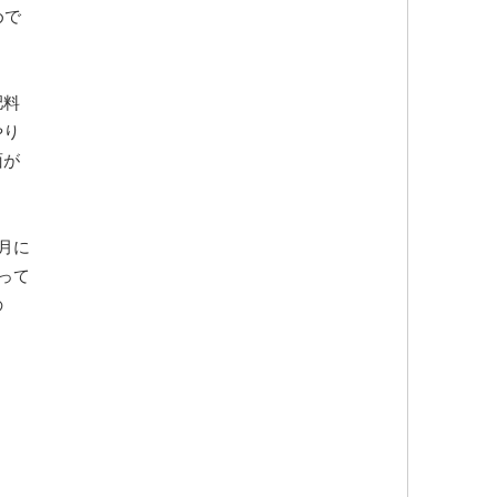
めで
肥料
やり
面が
月に
って
の