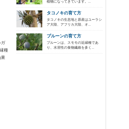
植物になってきています。...
タコノキの育て方
タコノキの生息地と原産はユーラシ
ア大陸、アフリカ大陸、オ...
プルーンの育て方
ルガ
プルーンは、スモモの近縁種であ
り、水溶性の食物繊維を多く...
縁種
効果