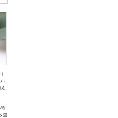
ット
良い
植え
の間
を選