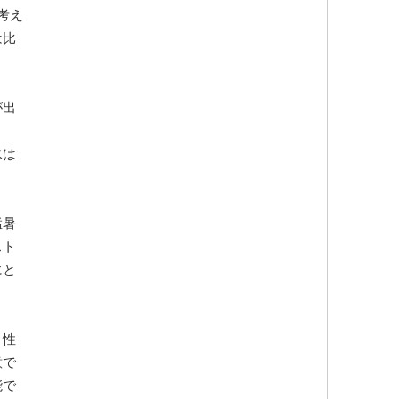
考え
は比
が出
ま
水は
猛暑
スト
にと
リ性
意で
能で