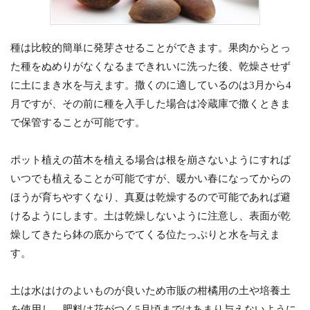
種は比較的簡単に発芽させることができます。果肉からとっ
た種をぬめりがなくなるまできれいに洗った後、乾燥させず
に土にまき水を与えます。撒くのに適しているのは3月から4
月ですが、その前に種を入手した場合は冷蔵庫で撒くときま
で保管することが可能です。
ポット植えの苗木を植える場合は根を崩さないようにすれば
いつでも植えることが可能ですが、暖かい春になってからの
ほうが育ちやすくなり、真夏は乾燥するので可能であれば避
けるようにします。土は乾燥しないように注意し、表面が乾
燥してきたら鉢の底からでてくる位たっぷりと水を与えま
す。
土は水はけのよいものが良いため市販の柑橘用の土や培養土
を使用し、肥料は花がつく5月頃まではあまり与えないように