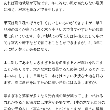
あれば露地栽培が可能です。冬に冷たい風が当たらない場所
に植え、根本を藁などで養生します。
果実は晩生種のほうが甘くおいしいものができますが、早生
品種のほうが寒さに強く木も小さいので育てやすいため観賞
用に向いています。寒い地域での育て方は鉢植えにして冬の
間は室内や軒下などで育てることもができますが、2、3年ご
とに植え替えが必要になり、
木に対してあまり大きすぎる鉢を使用すると根腐れを起こす
ことがあります。大きな木に成長するため鉢に植えるときは1
本のみにします。日当たり、水はけのよい肥沃な土地を好み
ます。春に新芽を出すために寒い時期には落葉しますが、
寒すぎると落葉が多くなり光合成の量が減ってしまい枯れる
恐れがあるため温度には注意が必要です。1本の木でも自分の
花粉で受粉をして実をつけることができますが、違う柑橘類