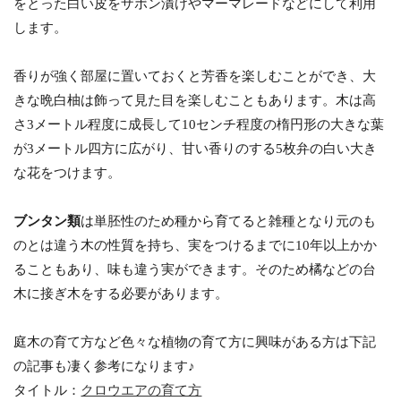
をとった白い皮をザボン漬けやマーマレードなどにして利用
します。
香りが強く部屋に置いておくと芳香を楽しむことができ、大
きな晩白柚は飾って見た目を楽しむこともあります。木は高
さ3メートル程度に成長して10センチ程度の楕円形の大きな葉
が3メートル四方に広がり、甘い香りのする5枚弁の白い大き
な花をつけます。
ブンタン類
は単胚性のため種から育てると雑種となり元のも
のとは違う木の性質を持ち、実をつけるまでに10年以上かか
ることもあり、味も違う実ができます。そのため橘などの台
木に接ぎ木をする必要があります。
庭木の育て方など色々な植物の育て方に興味がある方は下記
の記事も凄く参考になります♪
タイトル：
クロウエアの育て方