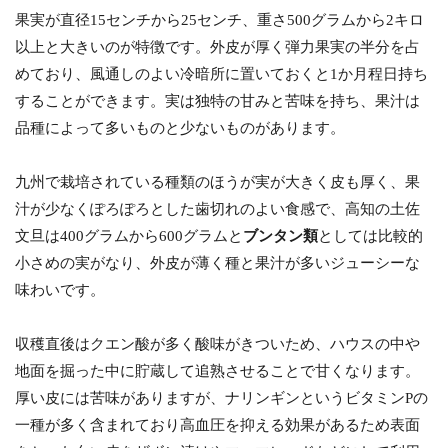
果実が直径15センチから25センチ、重さ500グラムから2キロ
以上と大きいのが特徴です。外皮が厚く弾力果実の半分を占
めており、風通しのよい冷暗所に置いておくと1か月程日持ち
することができます。実は独特の甘みと苦味を持ち、果汁は
品種によって多いものと少ないものがあります。
九州で栽培されている種類のほうが実が大きく皮も厚く、果
汁が少なくぽろぽろとした歯切れのよい食感で、高知の土佐
文旦は400グラムから600グラムと
ブンタン類
としては比較的
小さめの実がなり、外皮が薄く種と果汁が多いジューシーな
味わいです。
収穫直後はクエン酸が多く酸味がきついため、ハウスの中や
地面を掘った中に貯蔵して追熟させることで甘くなります。
厚い皮には苦味がありますが、ナリンギンというビタミンPの
一種が多く含まれており高血圧を抑える効果があるため表面