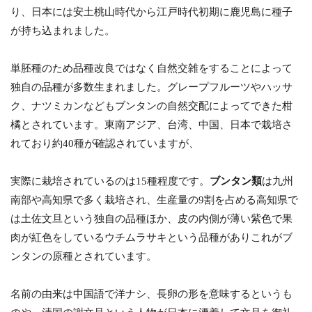
り、日本には安土桃山時代から江戸時代初期に鹿児島に種子
が持ち込まれました。
単胚種のため品種改良ではなく自然交雑をすることによって
独自の品種が多数生まれました。グレープフルーツやハッサ
ク、ナツミカンなどもブンタンの自然交配によってできた柑
橘とされています。東南アジア、台湾、中国、日本で栽培さ
れており約40種が確認されていますが、
実際に栽培されているのは15種程度です。
ブンタン類
は九州
南部や高知県で多く栽培され、生産量の9割を占める高知県で
は土佐文旦という独自の品種ほか、皮の内側が薄い紫色で果
肉が紅色をしているウチムラサキという品種がありこれがブ
ンタンの原種とされています。
名前の由来は中国語で洋ナシ、長卵の形を意味するというも