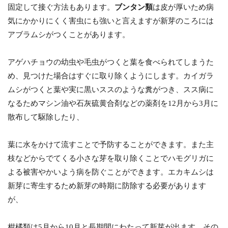
固定して接ぐ方法もあります。
ブンタン類
は皮が厚いため病
気にかかりにくく害虫にも強いと言えますが新芽のころには
アブラムシがつくことがあります。
アゲハチョウの幼虫や毛虫がつくと葉を食べられてしまうた
め、見つけた場合はすぐに取り除くようにします。カイガラ
ムシがつくと葉や実に黒いススのような糞がつき、スス病に
なるためマシン油や石灰硫黄合剤などの薬剤を12月から3月に
散布して駆除したり、
葉に水をかけて流すことで予防することができます。また主
枝などからでてくる小さな芽を取り除くことでハモグリガに
よる被害やかいよう病を防ぐことができます。エカキムシは
新芽に寄生するため新芽の時期に防除する必要があります
が、
柑橘類は5月から10月と長期間にわたって新芽が出ます。その