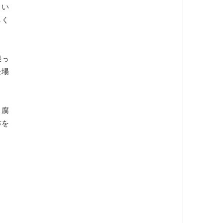
まい
しく
根っ
た場
、腐
作を