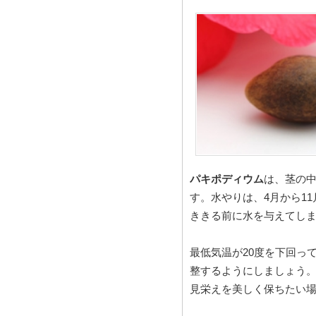
パキポディウム
は、茎の
す。水やりは、4月から1
ききる前に水を与えてし
最低気温が20度を下回っ
整するようにしましょう。
見栄えを美しく保ちたい