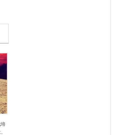
栽培
は、