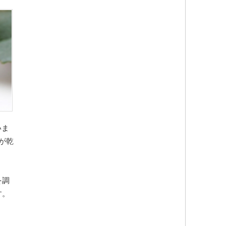
いま
が乾
を調
す。
。