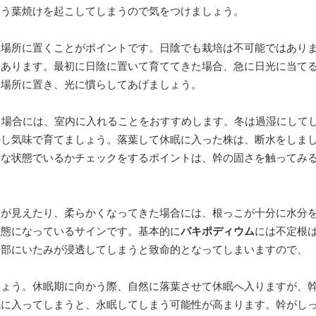
まう葉焼けを起こしてしまうので気をつけましょう。
る場所に置くことがポイントです。日陰でも栽培は不可能ではあり
にあります。最初に日陰に置いて育ててきた場合、急に日光に当て
い場所に置き、光に慣らしてあげましょう。
た場合には、室内に入れることをおすすめします。冬は過湿にして
かし気味で育てましょう。落葉して休眠に入った株は、断水をしま
康な状態でいるかチェックをするポイントは、幹の固さを触ってみ
みが見えたり、柔らかくなってきた場合には、根っこが十分に水分
状態になっているサインです。基本的に
パキポディウム
には不定根
基部にいたみが浸透してしまうと致命的となってしまいますので、
しょう。休眠期に向かう際、自然に落葉させて休眠へ入りますが、
眠に入ってしまうと、永眠してしまう可能性が高まります。幹がし