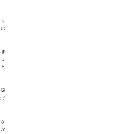
ませ
るの
しま
しょ
ると
を吸
はで
幹が
っか