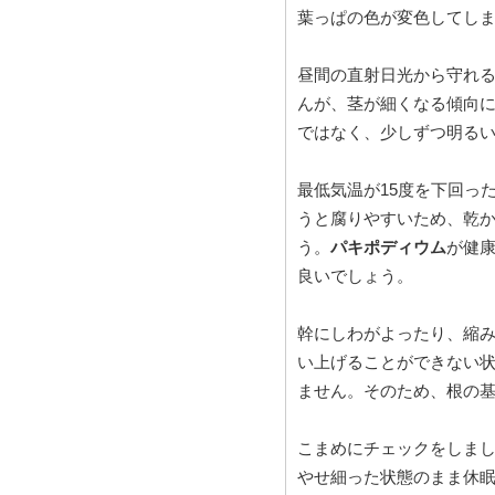
葉っぱの色が変色してし
昼間の直射日光から守れ
んが、茎が細くなる傾向
ではなく、少しずつ明る
最低気温が15度を下回っ
うと腐りやすいため、乾
う。
パキポディウム
が健
良いでしょう。
幹にしわがよったり、縮
い上げることができない
ません。そのため、根の
こまめにチェックをしま
やせ細った状態のまま休