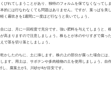
、くびれてしまうことがあり、独特のフォルムを保てなくなってし
基本的には行なわなくても問題はありません。ですが、葉っぱを美
軽く霧吹きを1週間に一度ほど行なうと良いでしょう。
場合には、月に一回程度で充分です。強い肥料を与えてしまうと、
性が高まりますので注意しましょう。株もとが水のやりすぎで腐っ
植えで茎を切り落としましょう。
く乾かしたのちに、土に挿します。株の上の部分が腐った場合には
とします。用土は、サボテンや多肉植物の土を使用しましょう。自
対し、腐葉土が1、川砂が4が目安です。