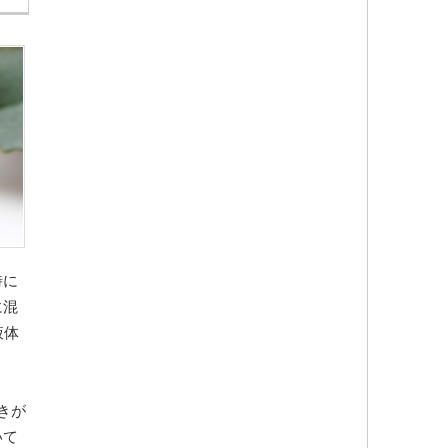
時に
に混
液体
きが
いて