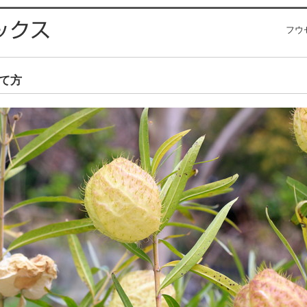
フウ
て方