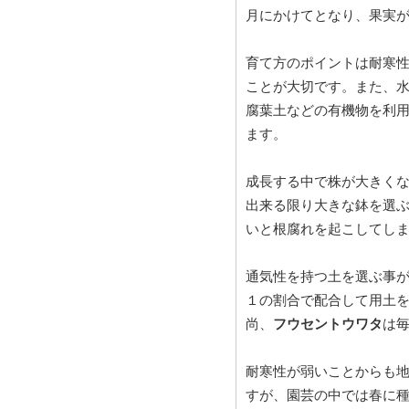
月にかけてとなり、果実が
育て方のポイントは耐寒
ことが大切です。また、
腐葉土などの有機物を利
ます。
成長する中で株が大きく
出来る限り大きな鉢を選
いと根腐れを起こしてし
通気性を持つ土を選ぶ事
１の割合で配合して用土
尚、
フウセントウワタ
は
耐寒性が弱いことからも地
すが、園芸の中では春に