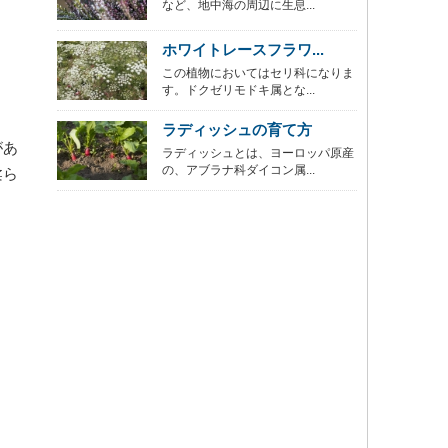
など、地中海の周辺に生息...
ホワイトレースフラワ...
この植物においてはセリ科になりま
す。ドクゼリモドキ属とな...
ラディッシュの育て方
があ
ラディッシュとは、ヨーロッパ原産
の、アブラナ科ダイコン属...
柔ら