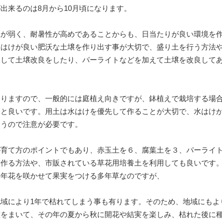
出来るのは8月から10月頃になります。
性が弱く、耐暑性が高めであることからも、日当たりが良い環境を
水はけが良い肥沃な土壌を作り出す事が大切で、盛り土を行う方法
用して土壌改良をしたり、パーライトなどを加えて土壌を改良して
なりますので、一般的には庭植え向きですが、鉢植えで栽培する場
ぶと良いです。用土は水はけを優先して作ることが大切で、水はけ
まうので注意が必要です。
が育て方のポイントでもあり、赤玉土を６、腐葉土を３、パーライ
を作る方法や、市販されている草花用培養土を利用しても良いです
毎年花を咲かせて果実をつける多年草なのですが、
域により1年で枯れてしまう事も有ります。そのため、地域にもよ
種をまいて、その年の夏から秋に開花や結実を楽しみ、枯れた後に