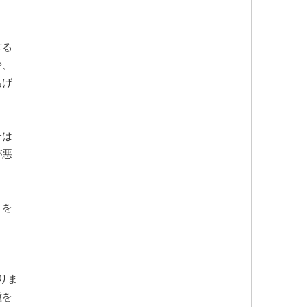
作る
や、
あげ
合は
が悪
トを
。
りま
種を