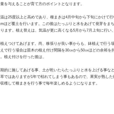
適量を与えることが育て方のポイントとなります。
温は25度以上と高めであり、種まきは4月中旬から下旬にかけて行
cmほど覆土を行います。この後はたっぷりと水をあげて発芽をま
なります。植え替えは、気温が更に高くなる5月から7月上旬に行い
を植えつけてあげます。尚、株張りが良い事からも、鉢植えで行う
えで行う場合は苗木の植え付け間隔を30㎝から50㎝ほどの余裕を
す。植え付けを行った後は、
定期的に施してあげる事、土が乾いたらたっぷりと水を上げる事な
草ではありますが1年で枯れてしまう事もあるので、果実が熟した
を収穫して種まきを行う事で毎年楽しめるようになります。