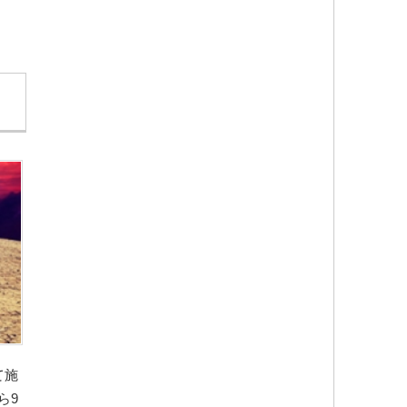
て施
ら9