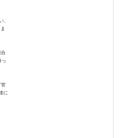
い、
ちま
、
場合
持っ
ど管
後に