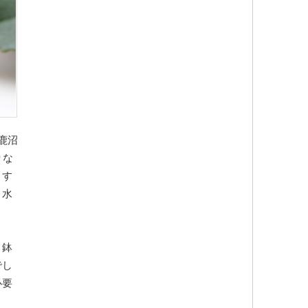
鹿沼
りな
うす
り水
、鉢
でし
必要