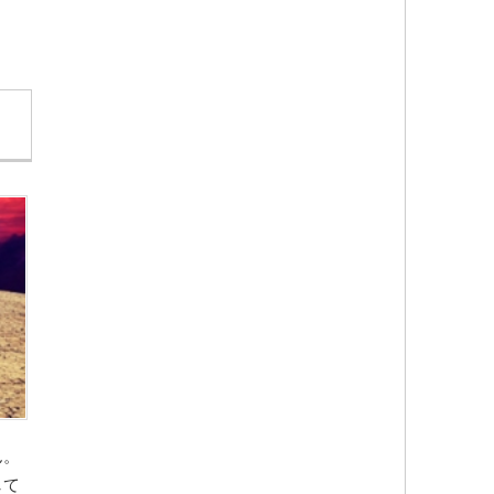
ん。
して