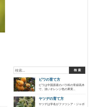
ビワの育て方
ビワは中国原産のバラ科の常緑高木
で、淡いオレンジ色の果実...
ヤツデの育て方
ヤツデは学名がファツシア・ジャポ