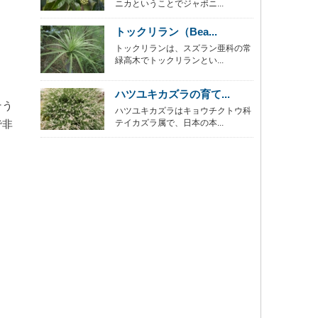
ニカということでジャポニ...
トックリラン（Bea...
トックリランは、スズラン亜科の常
緑高木でトックリランとい...
ハツユキカズラの育て...
そう
ハツユキカズラはキョウチクトウ科
で非
テイカズラ属で、日本の本...