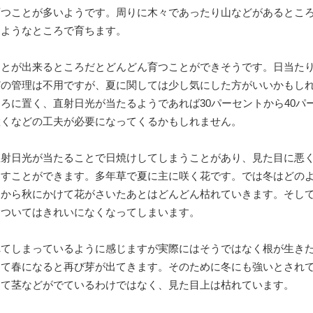
育つことが多いようです。周りに木々であったり山などがあるとこ
るようなところで育ちます。
ことが出来るところだとどんどん育つことができそうです。日当た
どの管理は不用ですが、夏に関しては少し気にした方がいいかもし
ろに置く、直射日光が当たるようであれば30パーセントから40パ
置くなどの工夫が必要になってくるかもしれません。
直射日光が当たることで日焼けしてしまうことがあり、見た目に悪
くすことができます。多年草で夏に主に咲く花です。では冬はどの
夏から秋にかけて花がさいたあとはどんどん枯れていきます。そし
についてはきれいになくなってしまいます。
れてしまっているように感じますが実際にはそうではなく根が生き
して春になると再び芽が出てきます。そのために冬にも強いとされ
って茎などがでているわけではなく、見た目上は枯れています。