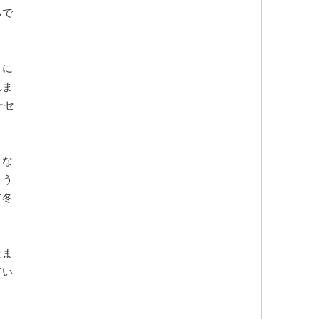
ろで
りに
れま
ーセ
くな
よう
て冬
たま
てい