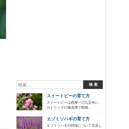
スイートピーの育て方
スイートピーは西暦一六九五年に、
カトリックの修道僧で植物...
エゾミソハギの育て方
エゾミソハギの特徴について言及し