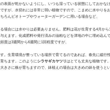
土の表面が乾かないようにし、いつも湿っている状態にしておかな
物ですが、水切れには非常に弱い植物ですので、こまめに水やりを
もちろんビオトープやウォーターガーデンに用いる場合など、
る場合には水やりは必要ありません。肥料は花が生育する4月から1
を与えます。化成肥料や発行済みの油粕などを津地の中に埋め込ん
頻度は3週間から6週間に1回程度ですが、
です。生育環境が整っている場所で育てるのであれば、春先に緩行
分育ちます。このように
シラサギカヤツリ
はとても丈夫な植物です
な大きさに株が育ちますので、鉢植えの場合は大きめの鉢を使うと