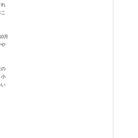
けれ
おこ
0月
でや
性の
。小
いい