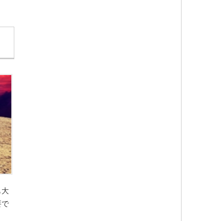
も大
要で