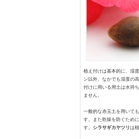
植え付けは基本的に、湿
ン以外、なかでも湿度の高
付けに用いる用土は水持
ません。
一般的な赤玉土を用いて
す。また乾燥を防ぐため
す。
シラサギカヤツリ
は