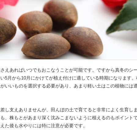
度さえあればいつでもおこなうことが可能です。ですから真冬のシ
い5月から10月にかけてが植え付けに適している時期になります。
ちがいいものを選択する必要があり、あまり軽い土はこの植物には
も差し支えありませんが、田んぼの土で育てると非常によく生育し
にも、株もとがあまり深く沈みこまないように植えるのもポイント
植えた後も水やりには特に注意が必要です。