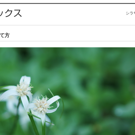
シラ
て方