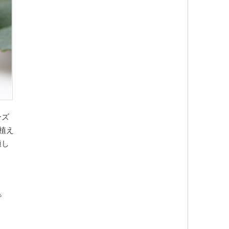
ーズ
植え
適し
ま
で