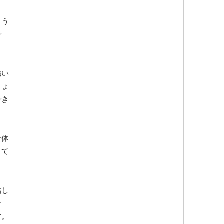
まう
で
強い
しょ
でき
全体
って
結し
合
す。