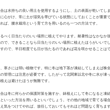
場合は水持ちの良い用土を使用するようにし、土の表面が乾いてし
うに心がけ、常に土が湿気を帯びている状態にしておくことが重要
あれば、腰水栽培という育て方を用いるのも一つの方法です。
なるべく日当たりのいい場所に植えてやります。耐暑性はなかなか
いので、できることなら日当たりのいい場所に植えたほうがいいで
ですので、半日程度でも日が当たるのであれば花を咲かせることは
り、寒さには弱い植物です。特に冬は地下茎が凍結してしまえば株
温の管理には注意が必要です。したがって北関東以北や冬に水が凍
地植えは避けたほうが無難です。
場合は冬に何らかの保護対策を施すか、鉢植えにして冬になると凍
るといった方法を用いるといいでしょう。その他の地域で育てる場
さえ気をつけてやれば、放任しておいてもそれほど問題なく育ちま