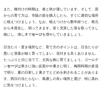
また、種付けの時期は、春と秋が適しています。そして、苗
からの育て方は、市販の苗を購入したら、すぐに適切な場所
に植えつけましょう。なお、植えつけから数年経つと、根元
から木質化し、弱ってきます。若く充実した茎を取ってさし
穂にし、挿し木で
セージ
を増やしていきましょう。
日当たり・置き場所など、育て方のポイントは、日当たりが
悪いと茎葉が細く育ってしまい、花付きも良くありません。
たっぷりと日に当てて、元気な株に育てましょう。ゴールデ
ン
セージ
は寒さに強い反面やや暑さに弱く、梅雨時期の多湿
で弱り、夏の日射しと暑さでとどめを刺されることがありま
す。西日の当たらない、風通しの良い場所と選び、特に蒸れ
に気をつけましょう。