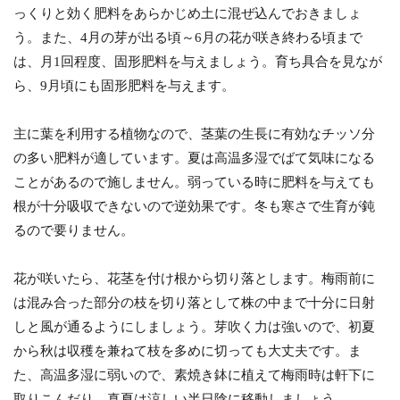
っくりと効く肥料をあらかじめ土に混ぜ込んでおきましょ
う。また、4月の芽が出る頃～6月の花が咲き終わる頃まで
は、月1回程度、固形肥料を与えましょう。育ち具合を見なが
ら、9月頃にも固形肥料を与えます。
主に葉を利用する植物なので、茎葉の生長に有効なチッソ分
の多い肥料が適しています。夏は高温多湿でばて気味になる
ことがあるので施しません。弱っている時に肥料を与えても
根が十分吸収できないので逆効果です。冬も寒さで生育が鈍
るので要りません。
花が咲いたら、花茎を付け根から切り落とします。梅雨前に
は混み合った部分の枝を切り落として株の中まで十分に日射
しと風が通るようにしましょう。芽吹く力は強いので、初夏
から秋は収穫を兼ねて枝を多めに切っても大丈夫です。ま
た、高温多湿に弱いので、素焼き鉢に植えて梅雨時は軒下に
取りこんだり、真夏は涼しい半日陰に移動しましょう。