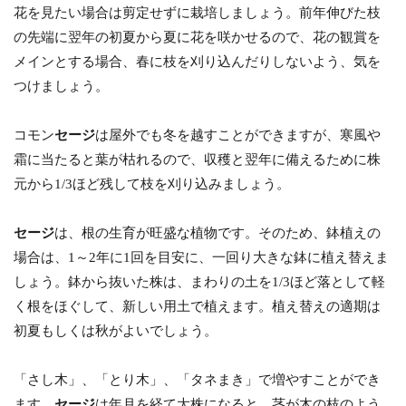
花を見たい場合は剪定せずに栽培しましょう。前年伸びた枝
の先端に翌年の初夏から夏に花を咲かせるので、花の観賞を
メインとする場合、春に枝を刈り込んだりしないよう、気を
つけましょう。
コモン
セージ
は屋外でも冬を越すことができますが、寒風や
霜に当たると葉が枯れるので、収穫と翌年に備えるために株
元から1/3ほど残して枝を刈り込みましょう。
セージ
は、根の生育が旺盛な植物です。そのため、鉢植えの
場合は、1～2年に1回を目安に、一回り大きな鉢に植え替えま
しょう。鉢から抜いた株は、まわりの土を1/3ほど落として軽
く根をほぐして、新しい用土で植えます。植え替えの適期は
初夏もしくは秋がよいでしょう。
「さし木」、「とり木」、「タネまき」で増やすことができ
ます。
セージ
は年月を経て大株になると、茎が木の枝のよう