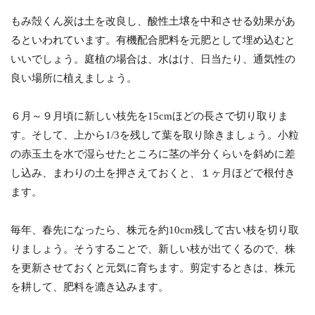
もみ殻くん炭は土を改良し、酸性土壌を中和させる効果があ
るといわれています。有機配合肥料を元肥として埋め込むと
いいでしょう。庭植の場合は、水はけ、日当たり、通気性の
良い場所に植えましょう。
６月～９月頃に新しい枝先を15cmほどの長さで切り取りま
す。そして、上から1/3を残して葉を取り除きましょう。小粒
の赤玉土を水で湿らせたところに茎の半分くらいを斜めに差
し込み、まわりの土を押さえておくと、１ヶ月ほどで根付き
ます。
毎年、春先になったら、株元を約10cm残して古い枝を切り取
りましょう。そうすることで、新しい枝が出てくるので、株
を更新させておくと元気に育ちます。剪定するときは、株元
を耕して、肥料を漉き込みます。