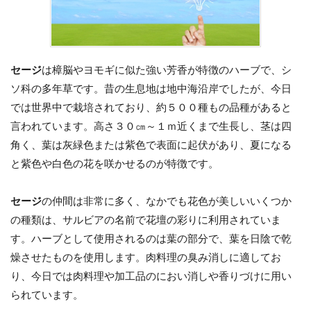
セージ
は樟脳やヨモギに似た強い芳香が特徴のハーブで、シ
ソ科の多年草です。昔の生息地は地中海沿岸でしたが、今日
では世界中で栽培されており、約５００種もの品種があると
言われています。高さ３０㎝～１ｍ近くまで生長し、茎は四
角く、葉は灰緑色または紫色で表面に起伏があり、夏になる
と紫色や白色の花を咲かせるのが特徴です。
セージ
の仲間は非常に多く、なかでも花色が美しいいくつか
の種類は、サルビアの名前で花壇の彩りに利用されていま
す。ハーブとして使用されるのは葉の部分で、葉を日陰で乾
燥させたものを使用します。肉料理の臭み消しに適してお
り、今日では肉料理や加工品のにおい消しや香りづけに用い
られています。