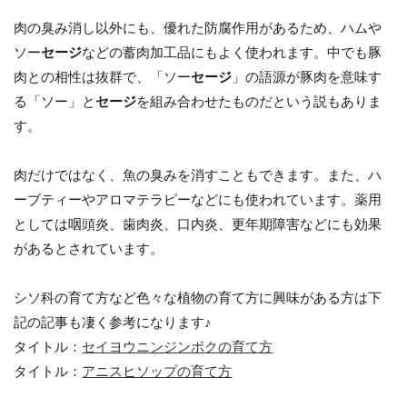
肉の臭み消し以外にも、優れた防腐作用があるため、ハムや
ソー
セージ
などの蓄肉加工品にもよく使われます。中でも豚
肉との相性は抜群で、「ソー
セージ
」の語源が豚肉を意味す
る「ソー」と
セージ
を組み合わせたものだという説もありま
す。
肉だけではなく、魚の臭みを消すこともできます。また、ハ
ーブティーやアロマテラピーなどにも使われています。薬用
としては咽頭炎、歯肉炎、口内炎、更年期障害などにも効果
があるとされています。
シソ科の育て方など色々な植物の育て方に興味がある方は下
記の記事も凄く参考になります♪
タイトル：
セイヨウニンジンボクの育て方
タイトル：
アニスヒソップの育て方