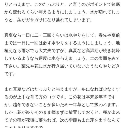
りと与えます。このたっぷりと、と言うのがポイントで鉢底
から流れるくらい与えるようにしましょう。水が切れてしま
うと、葉がガサガサになり萎れてしまいます。
真夏なら一日に二・三回くらいは水やりをして、春先や夏前
までは一日に一回は必ず水やりをするようにしましょう。地
植えなら雨水でも大丈夫ですが、真夏など高温期が続き乾燥
しているようなら適度に水を与えましょう。土の表面をみて
下さい。葉先や花に水が行き届いていないようならやりどき
です。
また真夏などはたっぷりと与えますが、冬になれば少なくす
るのが上手な育て方のコツです。この花は本来多年草です
が、越冬できないことが多いため一年草として扱われます。
しかし花が終りそのまま摘まずに放置しておくと、種が出来
てその種が花壇に落ちれば、次の季節もまた芽を出すなんて
こともありますので、