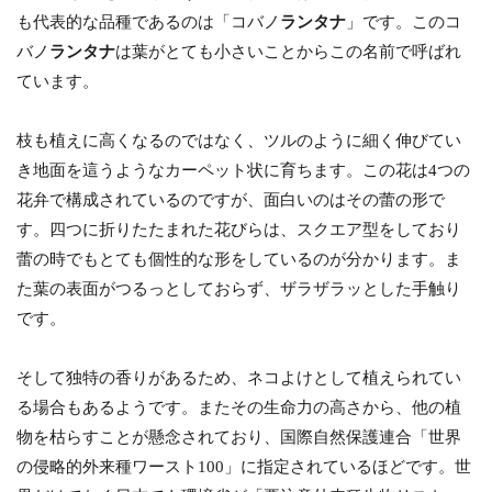
も代表的な品種であるのは「コバノ
ランタナ
」です。このコ
バノ
ランタナ
は葉がとても小さいことからこの名前で呼ばれ
ています。
枝も植えに高くなるのではなく、ツルのように細く伸びてい
き地面を這うようなカーペット状に育ちます。この花は4つの
花弁で構成されているのですが、面白いのはその蕾の形で
す。四つに折りたたまれた花びらは、スクエア型をしており
蕾の時でもとても個性的な形をしているのが分かります。ま
た葉の表面がつるっとしておらず、ザラザラッとした手触り
です。
そして独特の香りがあるため、ネコよけとして植えられてい
る場合もあるようです。またその生命力の高さから、他の植
物を枯らすことが懸念されており、国際自然保護連合「世界
の侵略的外来種ワースト100」に指定されているほどです。世