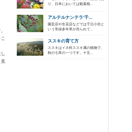
り、日本においては観葉植...
アルテルナンテラ‘千...
園芸店や生花店などでは千日小坊と
いう常緑多年草が売られて...
す。
そこ
ススキの育て方
ススキはイネ科ススキ属の植物で、
秋の七草の一つです。十五...
意し
、見