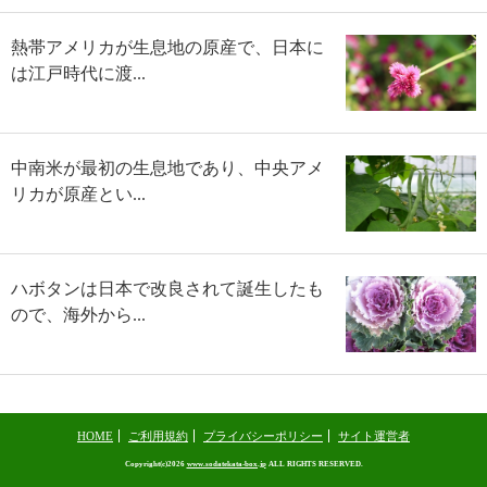
熱帯アメリカが生息地の原産で、日本に
は江戸時代に渡...
中南米が最初の生息地であり、中央アメ
リカが原産とい...
ハボタンは日本で改良されて誕生したも
ので、海外から...
HOME
ご利用規約
プライバシーポリシー
サイト運営者
Copyright(c)2026
www.sodatekata-box.jp
ALL RIGHTS RESERVED.