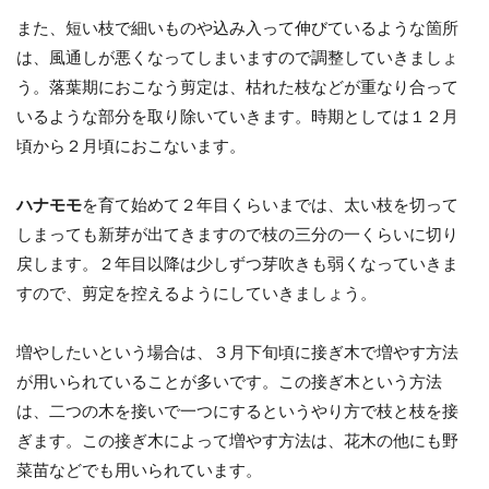
また、短い枝で細いものや込み入って伸びているような箇所
は、風通しが悪くなってしまいますので調整していきましょ
う。落葉期におこなう剪定は、枯れた枝などが重なり合って
いるような部分を取り除いていきます。時期としては１２月
頃から２月頃におこないます。
ハナモモ
を育て始めて２年目くらいまでは、太い枝を切って
しまっても新芽が出てきますので枝の三分の一くらいに切り
戻します。２年目以降は少しずつ芽吹きも弱くなっていきま
すので、剪定を控えるようにしていきましょう。
増やしたいという場合は、３月下旬頃に接ぎ木で増やす方法
が用いられていることが多いです。この接ぎ木という方法
は、二つの木を接いで一つにするというやり方で枝と枝を接
ぎます。この接ぎ木によって増やす方法は、花木の他にも野
菜苗などでも用いられています。