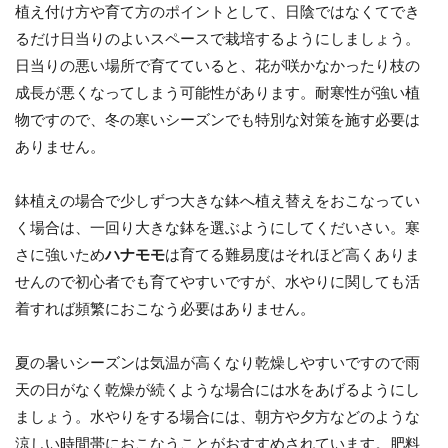
植え付け方や育て方のポイントとして、日陰ではなくてでき
るだけ日当りのよいスペースで栽培するようにしましょう。
日当りの悪い場所で育てていると、花が咲かなかったり枝の
成長が悪くなってしまう可能性があります。耐寒性が強い植
物ですので、冬の寒いシーズンでも特別な対策を施す必要は
ありません。
鉢植えの場合で少しずつ大きな鉢へ植え替えをおこなってい
く場合は、一回り大きな鉢を選ぶようにしてくだいさい。寒
さに強いため
ハナモモ
は育てる難易度はそれほど高くありま
せんので初心者でも育てやすいですが、水やりに関しても活
着すれば頻繁におこなう必要はありません。
夏の暑いシーズンは気温が高くなり乾燥しやすいですので雨
天の日がなく乾燥が続くような場合には水をあげるようにし
ましょう。水やりをする場合には、朝方や夕方などのような
涼しい時間帯におこなうことがおすすめされています。肥料