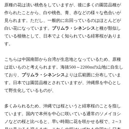
原種の花は淡い桃色をしていますが、後に多くの園芸品種が
作られたことから、白や桃色、青、赤などの様々な色合いが
見られます。ただし、一般的に出回っているのはほとんどが
白い花になっています。
プリムラ・シネンシス
と種が類似し
ている植物として、日本でよく知られている緋寒桜がありま
す。
こちらは中国南部から台湾が生息地となっているため、原種
は近いものと考えられます。海抜500～2200mの山地に自生し
ており、
プリムラ・シネンシス
よりは広範囲に分布していま
す。日本では園芸品種とされていますが、沖縄県を中心とし
て野生化しているものが、
多くみられるため、沖縄では桜というと緋寒桜のことを指し
ています。国内で本州を中心に咲いている通常のソメイヨシ
ノなどの桜と比べると、早い時期に花を咲かせる桜で、2～3