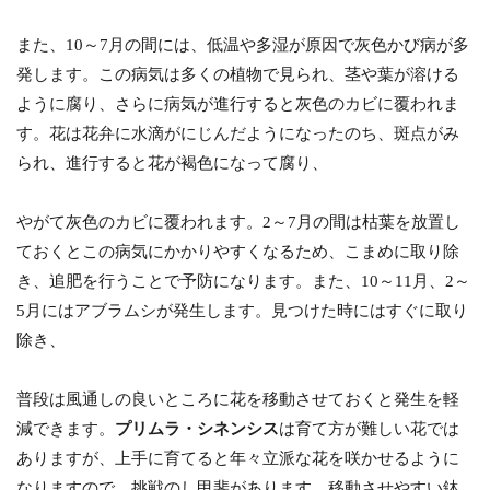
また、10～7月の間には、低温や多湿が原因で灰色かび病が多
発します。この病気は多くの植物で見られ、茎や葉が溶ける
ように腐り、さらに病気が進行すると灰色のカビに覆われま
す。花は花弁に水滴がにじんだようになったのち、斑点がみ
られ、進行すると花が褐色になって腐り、
やがて灰色のカビに覆われます。2～7月の間は枯葉を放置し
ておくとこの病気にかかりやすくなるため、こまめに取り除
き、追肥を行うことで予防になります。また、10～11月、2～
5月にはアブラムシが発生します。見つけた時にはすぐに取り
除き、
普段は風通しの良いところに花を移動させておくと発生を軽
減できます。
プリムラ・シネンシス
は育て方が難しい花では
ありますが、上手に育てると年々立派な花を咲かせるように
なりますので、挑戦のし甲斐があります。移動させやすい鉢