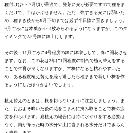
種付けは6～7月頃が最適で、発芽に光が必要ですので種をま
くだけで、土はかぶせません。ただ、強すぎる光には弱いた
め、種まき後から9月下旬までは必ず半日陰に置きましょう。
9月ごろには本葉が3～4枚みられるようになりますが、このタ
イミングで2.5号鉢に鉢上げします。
その後、11月ごろに4号程度の鉢に鉢増しして、春に開花させ
ます。なお、この花は2年に1回程度の割合で植え替えをする
ことで生育が良くなりますが、古株になると枯れやすいた
め、ある程度植え替えを繰り返したら種まきで新しい株を作
るようにしたほうがよいでしょう。
植え替えのときは、根を切らないように注意しましょう。ま
た、おおよそ咲いた後の花をこまめに摘み取ることで株の疲
労を和らげます。庭植えの場合には特に水やりをする必要は
なく、雨が降った時の水分や土に含まれる水分だけできちん
と成長します。