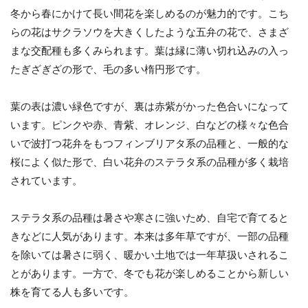
冬から春にかけて長い間花を楽しめるのが魅力的です。こち
らの花はサクラソウを大きくしたような五弁の花で、さまざ
まな交配種も多くみられます。葉は縁に薄い切れ込みの入っ
たぎざぎざの形で、毛の多い楕円形です。
葉の表は濃い緑色ですが、裏は赤紫がかった色合いになって
います。ピンクや赤、青紫、オレンジ、白などの様々な色合
いで波打つ花弁をもつフィンブリアタ系の品種と、一般的な
桜によく似た形で、白い花弁のステラタ系の品種が多く栽培
されています。
ステラタ系の品種は暑さや寒さに強いため、自宅で育てると
きなどに人気があります。本来は多年草ですが、一部の品種
を除いては暑さに弱く、暖かい土地では一年草扱いされるこ
とがあります。一方で、冬でも花が楽しめることから新しい
株を育てる人も多いです。