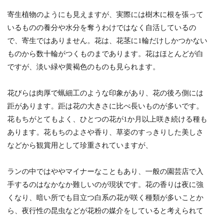
寄生植物のようにも見えますが、実際には樹木に根を張って
いるものの養分や水分を奪うわけではなく自活しているの
で、寄生ではありません。花は、花茎に1輪だけしかつかない
ものから数十輪がつくものまであります。花はほとんどが白
ですが、淡い緑や黄褐色のものも見られます。
花びらは肉厚で蝋細工のような印象があり、花の後ろ側には
距があります。距は花の大きさに比べ長いものが多いです。
花もちがとてもよく、ひとつの花が1か月以上咲き続ける種も
あります。花もちのよさや香り、草姿のすっきりした美しさ
などから観賞用として珍重されていますが、
ランの中ではややマイナーなこともあり、一般の園芸店で入
手するのはなかなか難しいのが現状です。花の香りは夜に強
くなり、暗い所でも目立つ白系の花が咲く種類が多いことか
ら、夜行性の昆虫などが花粉の媒介をしていると考えられて