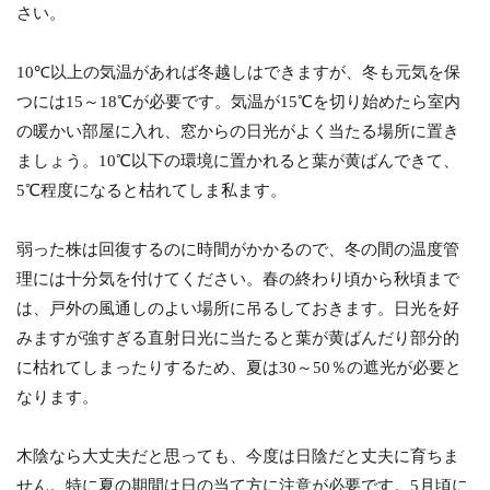
さい。
10℃以上の気温があれば冬越しはできますが、冬も元気を保
つには15～18℃が必要です。気温が15℃を切り始めたら室内
の暖かい部屋に入れ、窓からの日光がよく当たる場所に置き
ましょう。10℃以下の環境に置かれると葉が黄ばんできて、
5℃程度になると枯れてしま私ます。
弱った株は回復するのに時間がかかるので、冬の間の温度管
理には十分気を付けてください。春の終わり頃から秋頃まで
は、戸外の風通しのよい場所に吊るしておきます。日光を好
みますが強すぎる直射日光に当たると葉が黄ばんだり部分的
に枯れてしまったりするため、夏は30～50％の遮光が必要と
なります。
木陰なら大丈夫だと思っても、今度は日陰だと丈夫に育ちま
せん。特に夏の期間は日の当て方に注意が必要です。5月頃に