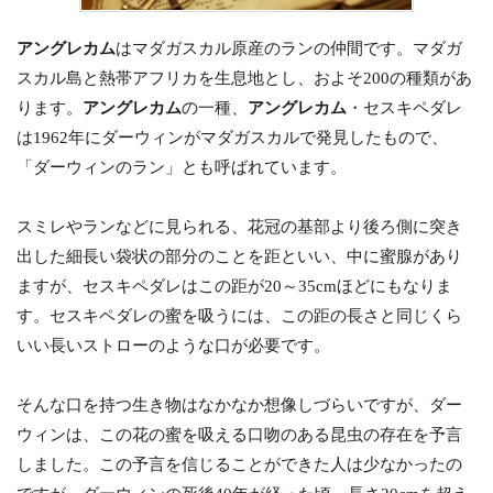
アングレカム
はマダガスカル原産のランの仲間です。マダガ
スカル島と熱帯アフリカを生息地とし、およそ200の種類があ
ります。
アングレカム
の一種、
アングレカム
・セスキペダレ
は1962年にダーウィンがマダガスカルで発見したもので、
「ダーウィンのラン」とも呼ばれています。
スミレやランなどに見られる、花冠の基部より後ろ側に突き
出した細長い袋状の部分のことを距といい、中に蜜腺があり
ますが、セスキペダレはこの距が20～35cmほどにもなりま
す。セスキペダレの蜜を吸うには、この距の長さと同じくら
いい長いストローのような口が必要です。
そんな口を持つ生き物はなかなか想像しづらいですが、ダー
ウィンは、この花の蜜を吸える口吻のある昆虫の存在を予言
しました。この予言を信じることができた人は少なかったの