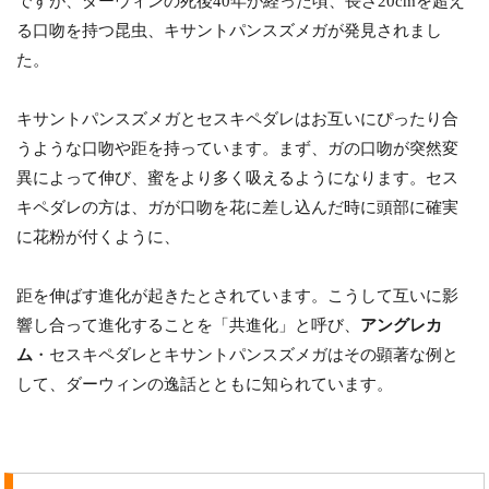
ですが、ダーウィンの死後40年が経った頃、長さ20cmを超え
る口吻を持つ昆虫、キサントパンスズメガが発見されまし
た。
キサントパンスズメガとセスキペダレはお互いにぴったり合
うような口吻や距を持っています。まず、ガの口吻が突然変
異によって伸び、蜜をより多く吸えるようになります。セス
キペダレの方は、ガが口吻を花に差し込んだ時に頭部に確実
に花粉が付くように、
距を伸ばす進化が起きたとされています。こうして互いに影
響し合って進化することを「共進化」と呼び、
アングレカ
ム
・セスキペダレとキサントパンスズメガはその顕著な例と
して、ダーウィンの逸話とともに知られています。