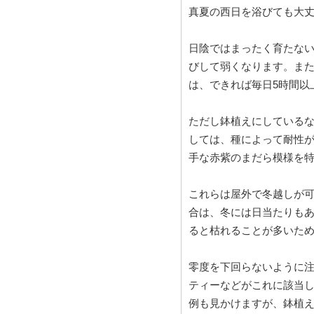
真夏の西日を浴びても大
日陰ではまったく育たな
びして弱くなります。ま
は、できれば毎日5時間以
ただし鉢植えにしている
しては、種によって耐性
手な赤紫のまだら模様を
これらは屋外で冬越しが可
合は、冬には日当たりも
ると枯れることが多いた
零度を下回らないように
ティーなどがこれに該当
例も見かけますが、鉢植