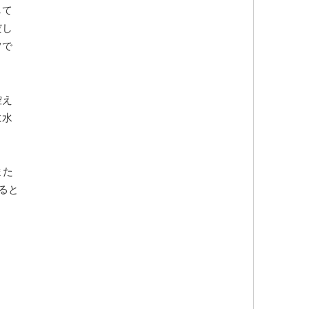
して
だし
ツで
控え
に水
また
ると