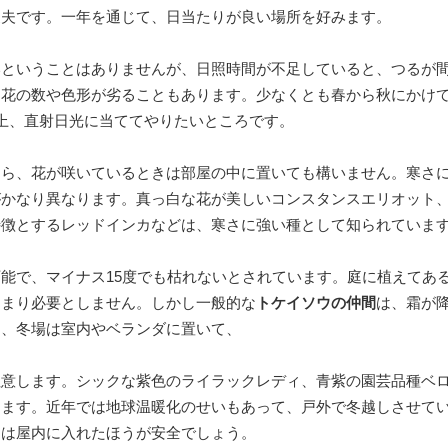
丈夫です。一年を通じて、日当たりが良い場所を好みます。
いということはありませんが、日照時間が不足していると、つるが
た花の数や色形が劣ることもあります。少なくとも春から秋にかけ
上、直射日光に当ててやりたいところです。
なら、花が咲いているときは部屋の中に置いても構いません。寒さ
がかなり異なります。真っ白な花が美しいコンスタンスエリオット
特徴とするレッドインカなどは、寒さに強い種として知られていま
能で、マイナス15度でも枯れないとされています。庭に植えてあ
あまり必要としません。しかし一般的な
トケイソウの仲間
は、霜が
め、冬場は室内やベランダに置いて、
注意します。シックな紫色のライラックレディ、青紫の園芸品種ベ
します。近年では地球温暖化のせいもあって、戸外で冬越しさせて
えは屋内に入れたほうが安全でしょう。