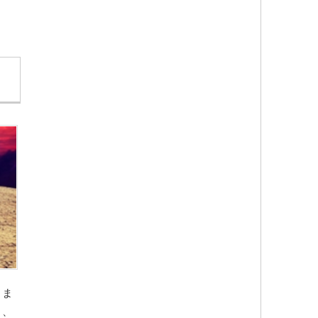
りま
く、