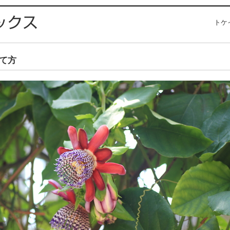
トケ
て方