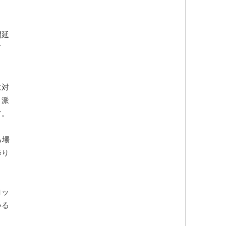
間延
て
に対
、派
す。
る場
降り
ロッ
いる