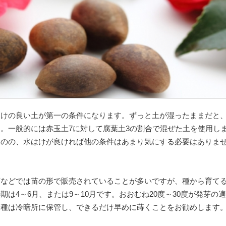
はけの良い土が第一の条件になります。ずっと土が湿ったままだと
。一般的には赤玉土7に対して腐葉土3の割合で混ぜた土を使用し
ものの、水はけが良ければ他の条件はあまり気にする必要はありま
店などでは苗の形で販売されていることが多いですが、種から育て
は4～6月、または9～10月です。おおむね20度～30度が発芽の
た種は冷暗所に保管し、できるだけ早めに蒔くことをお勧めします