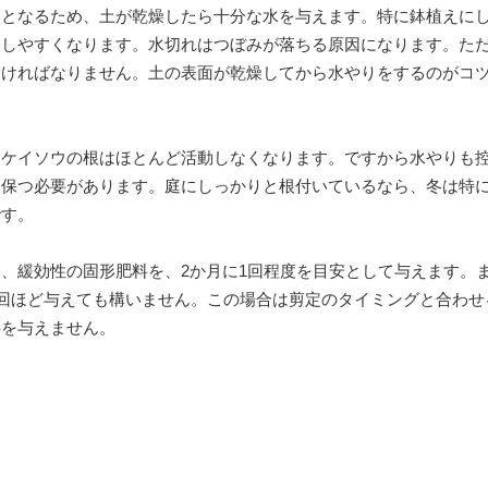
期となるため、土が乾燥したら十分な水を与えます。特に鉢植えに
こしやすくなります。水切れはつぼみが落ちる原因になります。た
なければなりません。土の表面が乾燥してから水やりをするのがコ
トケイソウの根はほとんど活動しなくなります。ですから水やりも
に保つ必要があります。庭にしっかりと根付いているなら、冬は特
です。
、緩効性の固形肥料を、2か月に1回程度を目安として与えます。
3回ほど与えても構いません。この場合は剪定のタイミングと合わせ
料を与えません。