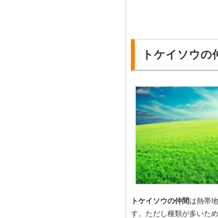
トケイソウの
トケイソウの仲間
は熱帯
す。ただし種類が多いた