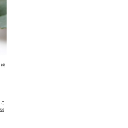
、根
ま
せ
るこ
適温
。