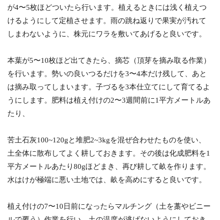
が4〜5枚ほどついたら行います。植えるときには浅く植えつ
けるようにして定植させます。雨の跳ね返りで果実が汚れて
しまわないように、株元にワラを敷いてあげると良いです。
本葉が5〜10枚ほど出てきたら、摘芯（頂芽を摘み取る作業）
を行います。勢いの良いつるだけを3〜4本だけ残して、あと
は摘み取ってしまいます。子づるを3本仕立てにして育てるよ
うにします。肥料は植え付けの2〜3週間前に1平方メートルあ
たり、
苦土石灰100~120gと堆肥2~3kgを混ぜ合わせたものを使い、
土全体に散布してよく耕しておきます。その後は化成肥料を1
平方メートルあたり80gほどまき、再び耕して畝を作ります。
水はけが極端に悪い土地では、畝を高めにすると良いです。
植え付けの7〜10日前になったらマルチング（土を藁やビニー
ルで覆う）作業を行い、土の温度が逃げないようにしておき