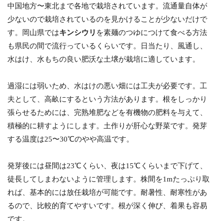
中国地方〜東北まで各地で栽培されています。流通量自体が
少ないので栽培されているのを見かけることが少ないだけで
す。岡山県では
キンシウリ
を素麺のつゆにつけて食べる方法
も県民の間で流行っているくらいです。日当たり、風通し、
水はけ、水もちの良い肥沃な土壌が栽培に適しています。
過湿には弱いため、水はけの悪い畑には工夫が必要です。工
夫として、高畝にするという方法があります。根をしっかり
張らせるためには、完熟堆肥などを有機物の肥料を与えて、
積極的に耕すようにします。土作りが肝心な野菜です。発芽
する温度は25〜30℃のやや高温です。
発芽後には昼間は23℃くらい、夜は15℃くらいまで下げて、
徒長してしまわないように管理します。株間を1mたっぷり取
れば、基本的には放任栽培が可能です。耐暑性、耐寒性があ
るので、比較的育てやすいです。根が深く伸び、着果も容易
です。