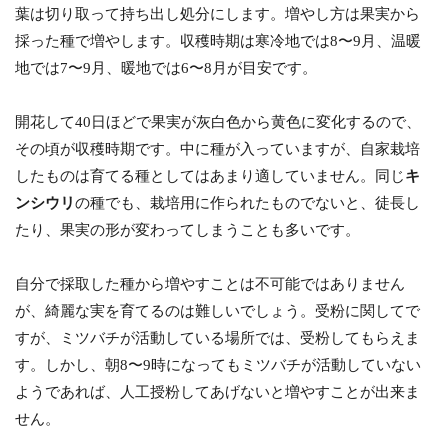
葉は切り取って持ち出し処分にします。増やし方は果実から
採った種で増やします。収穫時期は寒冷地では8〜9月、温暖
地では7〜9月、暖地では6〜8月が目安です。
開花して40日ほどで果実が灰白色から黄色に変化するので、
その頃が収穫時期です。中に種が入っていますが、自家栽培
したものは育てる種としてはあまり適していません。同じ
キ
ンシウリ
の種でも、栽培用に作られたものでないと、徒長し
たり、果実の形が変わってしまうことも多いです。
自分で採取した種から増やすことは不可能ではありません
が、綺麗な実を育てるのは難しいでしょう。受粉に関してで
すが、ミツバチが活動している場所では、受粉してもらえま
す。しかし、朝8〜9時になってもミツバチが活動していない
ようであれば、人工授粉してあげないと増やすことが出来ま
せん。