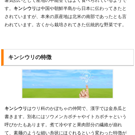
暑気払いとして産地の中能登ではよく食べられているようで
す。
キンシウリ
は中国や朝鮮半島から日本に伝わってきたと
されていますが、本来の原産地は北米の南部であったとも言
われています。古くから栽培されてきた伝統的な野菜です。
キンシウリの特徴
キンシウリ
はウリ科のかぼちゃの仲間で、漢字では金糸瓜と
書きます。別名にはソウメンカボチャやイトカボチャという
呼びかたもあります。煮て冷やすと果肉部分の繊維が崩れ
て、素麺のような細い糸状にほぐれるという変わった特徴が