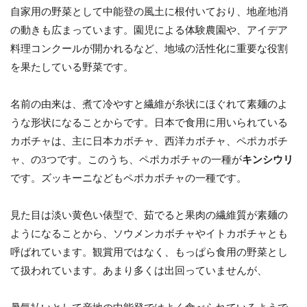
自家用の野菜として中能登の風土に根付いており、地産地消
の動きも広まっています。園児による体験農園や、アイデア
料理コンクールが開かれるなど、地域の活性化に重要な役割
を果たしている野菜です。
名前の由来は、煮て冷やすと繊維が糸状にほぐれて素麺のよ
うな形状になることからです。日本で食用に用いられている
カボチャは、主に日本カボチャ、西洋カボチャ、ペポカボチ
ャ、の3つです。このうち、ペポカボチャの一種が
キンシウリ
です。ズッキーニなどもペポカボチャの一種です。
見た目は淡い黄色い俵型で、茹でると果肉の繊維質が素麺の
ようになることから、ソウメンカボチャやイトカボチャとも
呼ばれています。観賞用ではなく、もっぱら食用の野菜とし
て扱われています。あまり多くは出回っていませんが、