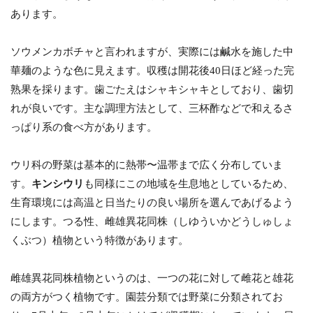
あります。
ソウメンカボチャと言われますが、実際には鹹水を施した中
華麺のような色に見えます。収穫は開花後40日ほど経った完
熟果を採ります。歯ごたえはシャキシャキとしており、歯切
れが良いです。主な調理方法として、三杯酢などで和えるさ
っぱり系の食べ方があります。
ウリ科の野菜は基本的に熱帯〜温帯まで広く分布していま
す。
キンシウリ
も同様にこの地域を生息地としているため、
生育環境には高温と日当たりの良い場所を選んであげるよう
にします。つる性、雌雄異花同株（しゆういかどうしゅしょ
くぶつ）植物という特徴があります。
雌雄異花同株植物というのは、一つの花に対して雌花と雄花
の両方がつく植物です。園芸分類では野菜に分類されてお