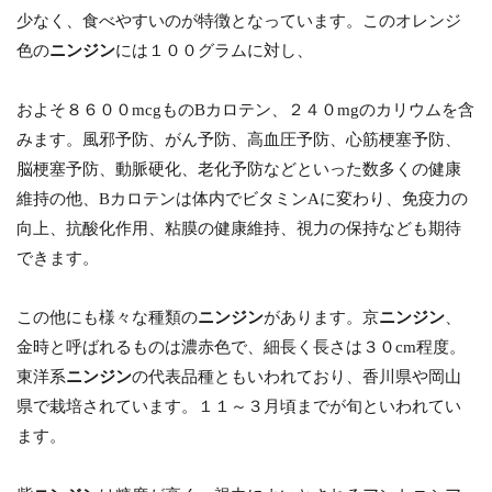
少なく、食べやすいのが特徴となっています。このオレンジ
色の
ニンジン
には１００グラムに対し、
およそ８６００mcgものBカロテン、２４０mgのカリウムを含
みます。風邪予防、がん予防、高血圧予防、心筋梗塞予防、
脳梗塞予防、動脈硬化、老化予防などといった数多くの健康
維持の他、Bカロテンは体内でビタミンAに変わり、免疫力の
向上、抗酸化作用、粘膜の健康維持、視力の保持なども期待
できます。
この他にも様々な種類の
ニンジン
があります。京
ニンジン
、
金時と呼ばれるものは濃赤色で、細長く長さは３０cm程度。
東洋系
ニンジン
の代表品種ともいわれており、香川県や岡山
県で栽培されています。１１～３月頃までが旬といわれてい
ます。