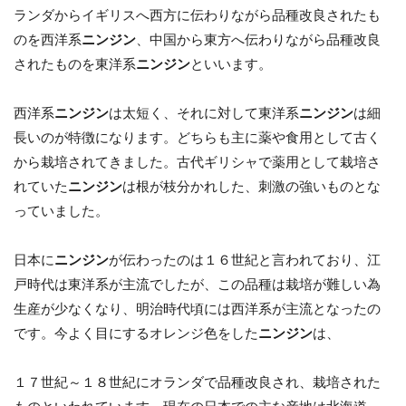
ランダからイギリスへ西方に伝わりながら品種改良されたも
のを西洋系
ニンジン
、中国から東方へ伝わりながら品種改良
されたものを東洋系
ニンジン
といいます。
西洋系
ニンジン
は太短く、それに対して東洋系
ニンジン
は細
長いのが特徴になります。どちらも主に薬や食用として古く
から栽培されてきました。古代ギリシャで薬用として栽培さ
れていた
ニンジン
は根が枝分かれした、刺激の強いものとな
っていました。
日本に
ニンジン
が伝わったのは１６世紀と言われており、江
戸時代は東洋系が主流でしたが、この品種は栽培が難しい為
生産が少なくなり、明治時代頃には西洋系が主流となったの
です。今よく目にするオレンジ色をした
ニンジン
は、
１７世紀～１８世紀にオランダで品種改良され、栽培された