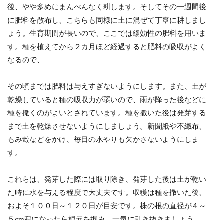
後、やや多めにまんべんなく耕します。そしてその一週間後
に肥料を散布し、こちらも同様に土に混ぜて丁寧に耕しまし
ょう。生育期間が長いので、ここでは緩効性の肥料を用いま
す。種を植えてから２カ月ほど経過すると肥料の吸収がよく
なるので、
その頃までは肥料は与えすぎないようにします。また、土が
乾燥していると種の吸収力が弱いので、雨が降った後などに
種を撒くのがよいとされています。種を撒いた後は発芽する
まで土を乾燥させないようにしましょう。新聞紙や不織布、
もみ殻などをかけ、毎日の水やりも欠かさないようにしま
す。
これらは、発芽した際には取り除き、発芽した後は土が乾い
た時に水を与える程度で大丈夫です。収穫は種を撒いた後、
およそ１００日～１２０日が目安です。株の根の直径が４～
５cm程になったら根元を掴み、一気に引き抜きましょう。