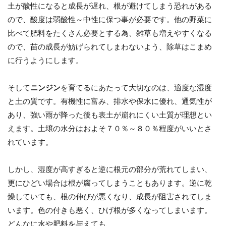
土が酸性になると成長が遅れ、根が避けてしまう恐れがある
ので、酸度は弱酸性～中性に保つ事が必要です。他の野菜に
比べて肥料をたくさん必要とする為、雑草も増えやすくなる
ので、苗の成長が妨げられてしまわないよう、除草はこまめ
に行うようにします。
そして
ニンジン
を育てるにあたって大切なのは、適度な湿度
と土の質です。有機性に富み、排水や保水に優れ、通気性が
あり、強い雨が降った後も表土が崩れにくい土質が理想とい
えます。土壌の水分はおよそ７０％～８０％程度がいいとさ
れています。
しかし、湿度が高すぎると逆に根元の部分が荒れてしまい、
更にひどい場合は根が腐ってしまうこともあります。逆に乾
燥していても、根の伸びが悪くなり、成長が阻害されてしま
います。色の付きも悪く、ひげ根が多くなってしまいます。
どんなに水や肥料を与えても、