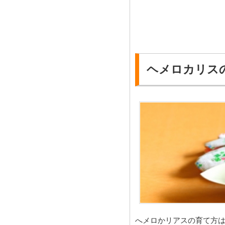
ヘメロカリス
へメロかリアスの育て方