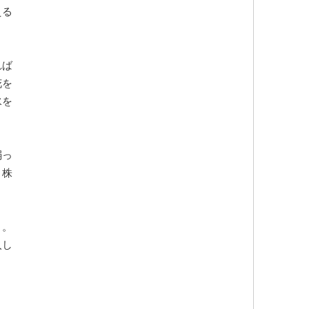
える
れば
花を
水を
弱っ
、株
う。
入し