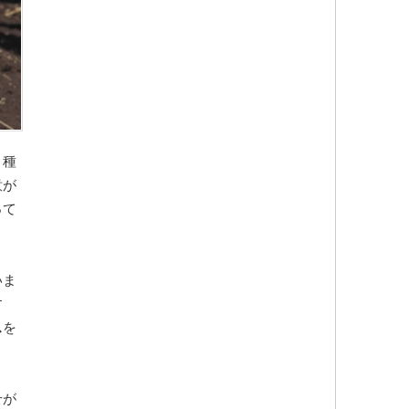
。種
意が
って
いま
す
ス
を
せが