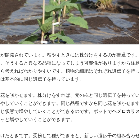
種が開発されています。増やすときには株分けをするのが普通です
が、そうすると異なる品種になってしまう可能性がありますから注
から考えればわかりやすいです。植物の細胞はそれぞれ遺伝子を持
では基本的に同じ遺伝子を持っています。
じ花を咲かせます。株分けをすれば、元の株と同じ遺伝子を持って
増やしていくことができます。同じ品種ですから同じ花を咲かせま
同じ状態で増やしていくことができるのです。ポットで
ヘメロカリ
ずっと増やしていくことができます。
つけたときです。受粉して種ができると、新しい遺伝子の組み合わ