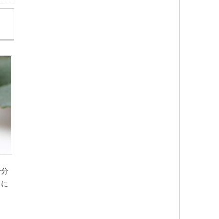
十分
中に