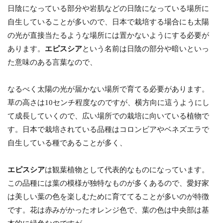
日陰になっている部分や岩肌などの日陰になっている場所に
自生していることが多いので、日本で栽培する場合にも太陽
の光が直接当たるような場所には置かないようにする必要が
あります。
エピスシア
という名前は日陰の部分や暗いといっ
た意味のある言葉なので、
なるべく太陽の光が届かない場所で育てる必要があります。
草の高さは10センチ程度なのですが、横方向に這うようにし
て成長していくので、広い場所での栽培に向いている植物で
す。日本で栽培されている品種はコロンビアやベネズエラで
自生している種であることが多く、
エピスシア
は観葉植物として代表的なものになっています。
この品種には葉の模様が独特なものが多くあるので、愛好家
は美しい葉の色を楽しむために育ててることが多いのが特徴
です。花は赤みがかったオレンジ色で、葉の色は中央部は基