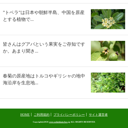
”トベラ”は日本や朝鮮半島、中国を原産
とする植物で...
皆さんはグアバという果実をご存知です
か。あまり聞き...
春菊の原産地はトルコやギリシャの地中
海沿岸を生息地...
HOME
ご利用規約
プライバシーポリシー
サイト運営者
Copyright(c)2026
www.sodatekata-box.jp
ALL RIGHTS RESERVED.