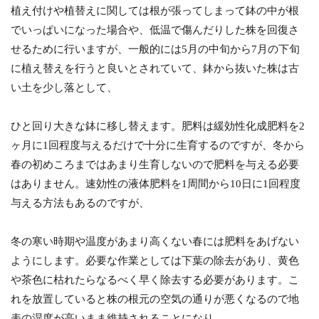
植え付けや植替えに関しては根が張ってしまって鉢の中が根
でいっぱいになった場合や、低温で傷んだりした株を回復さ
せるために行いますが、一般的には5月の中旬から7月の下旬
に植え替えを行うと良いとされていて、鉢から抜いた株は古
い土を少し落として、
ひと回り大きな鉢に移し替えます。肥料は緩効性化成肥料を2
ヶ月に1回程度与えるだけで十分に生育するのですが、冬から
春の初めころまではあまり生育しないので肥料を与える必要
はありません。速効性の液体肥料を1周間から10日に1回程度
与える方法もあるのですが、
冬の寒い時期や温度があまり高くない春には肥料をあげない
ようにします。必要な作業としては下葉の除去があり、黄色
や茶色に枯れたらなるべく早く除去する必要があります。こ
れを放置していると株の根元の空気の通りが悪くなるので地
表の湿度が高いまま維持されることになり、