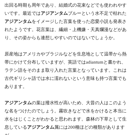
出回る時期も周年であり、結婚式の花束などでも使われやす
いです。最近では
アジアンタム
ブルーという水不足で枯れた
アジアンタム
をイメージした言葉を使った恋愛小説も発表さ
れたようです。花言葉は、繊細・上機嫌・天真爛漫などがあ
り、その姿からも連想しやすいのではないでしょうか。
原産地はアメリカやブラジルなどを生息地として温帯から熱
帯にかけて分布していますが、英語ではadiantumと書かれ、
ラテン語をそのまま取り入れた言葉となっています。これは
古代ギリシャ語では水に濡れないという意味も持つ言葉でも
あります。
アジアンタム
の葉は撥水性が高いため、大昔の人はこのよう
な名をつけたのでしょう。霧吹きなどで水をかけると本当に
水をはじくことがわかると思われます。森林の下草として生
息している
アジアンタム
属には200種ほどの種類があります