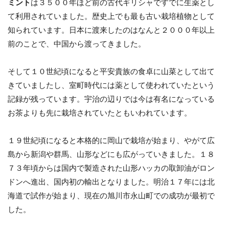
ミント
は３５００年ほど前の古代ギリシャですでに生薬とし
て利用されていました。歴史上でも最も古い栽培植物として
知られています。日本に渡来したのはなんと２０００年以上
前のことで、中国から渡ってきました。
そして１０世紀頃になると平安貴族の食卓に山菜として出て
きていましたし、室町時代には薬として使われていたという
記録が残っています。宇治の辺りでは今は有名になっている
お茶よりも先に栽培されていたともいわれています。
１９世紀頃になると本格的に岡山で栽培が始まり、やがて広
島から新潟や群馬、山形などにも広がっていきました。１８
７３年頃からは国内で製造された山形ハッカの取卸油がロン
ドンへ進出、国内初の輸出となりました。明治１７年には北
海道で試作が始まり、現在の旭川市永山町での成功が最初で
した。