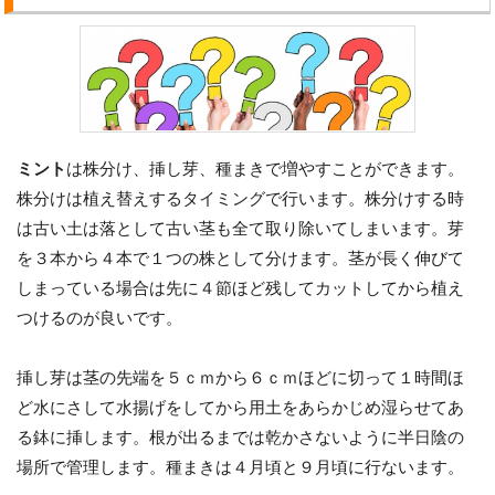
ミント
は株分け、挿し芽、種まきで増やすことができます。
株分けは植え替えするタイミングで行います。株分けする時
は古い土は落として古い茎も全て取り除いてしまいます。芽
を３本から４本で１つの株として分けます。茎が長く伸びて
しまっている場合は先に４節ほど残してカットしてから植え
つけるのが良いです。
挿し芽は茎の先端を５ｃｍから６ｃｍほどに切って１時間ほ
ど水にさして水揚げをしてから用土をあらかじめ湿らせてあ
る鉢に挿します。根が出るまでは乾かさないように半日陰の
場所で管理します。種まきは４月頃と９月頃に行ないます。