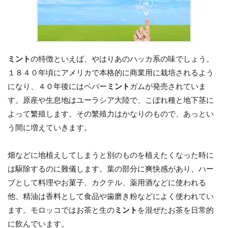
ミント
の特徴といえば、やはりあのハッカ系の味でしょう。
１８４０年頃にアメリカで本格的に商業用に栽培されるよう
になり、４０年後にはペパー
ミント
ガムが発売されていま
す。原産や生息地はユーラシア大陸で、こぼれ種と地下茎に
よって繁殖します。その繁殖力はかなりのもので、あっとい
う間に増えていきます。
畑などに地植えしてしまうと別のものを植えたくなった時に
は駆除するのに難儀します。葉の部分に爽快感があり、ハー
ブとして料理やお菓子、カクテル、薬用酒などに使われる
他、精油は香料として食品や歯磨き粉などによく使われてい
ます。モロッコではお茶と生の
ミント
を混ぜたお茶を日常的
に飲んでいます。