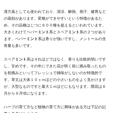
漢方薬としても使われており、清涼、解熱、発汗、健胃など
の薬効があります。変種ができやすいという特徴があるた
め、その品種はじつに６００種を超えるといわれています。
大きくわけてペパー
ミント
系とスペア
ミント
系の２つがあり
ます。ペパー
ミント
系は香りが強いですし、メントールの含
有量も多いです。
スペア
ミント
系はそれほどではなく、香りも比較的弱いです
し、甘めです。その年にできた花が咲く前に摘み取ったもの
を初摘みといってフレッシュで雑味がしないのが特徴的で
す。草丈は大体１０ｃｍほどの小さいものをよく見かけます
が、大型なものですと最大１ｍほどにもなります。開花は６
月から９月頃になります。
ハーブの育て方など植物の育て方に興味がある方は下記の記