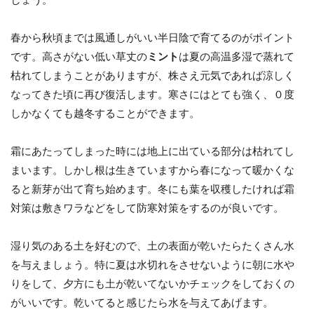
しょう。
春から秋頃までは風通しがいい半日陰で育てるのがポイント
です。高さがない低い草丈の
ミント
は夏の高温多湿で蒸れて
枯れてしまうことがありますが、株さえ元気であれば涼しく
なってきた頃に再び復活します。寒さにはとても強く、０度
しかなくても越冬することができます。
霜にあたってしまった時には地上に出ている部分は枯れてし
まいます。しかし根は生きていますから春になって暖かくな
ると新芽が出て育ち始めます。冬にも葉を収穫したければ霜
対策は敷きワラなどをして防寒対策をするのが良いです。
湿り気のある土を好むので、土の表面が乾いたらたくさん水
を与えましょう。特に夏は水切れをさせないように朝に水や
りをして、夕方にも土が乾いてないかチェックをしておくの
がいいです。乾いてると感じたら水を与えてあげます。