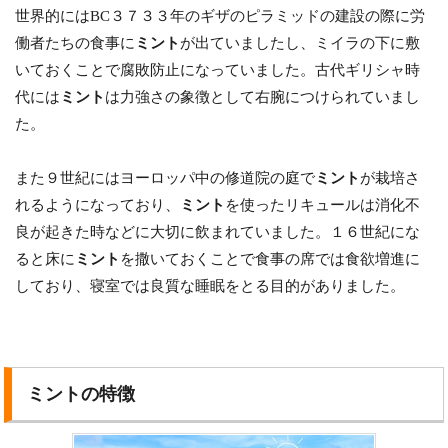
世界的にはBC３７３３年のギザのピラミッドの建設の際に労
働者たちの食事に
ミント
が出ていましたし、ミイラの下に敷
いておくことで腐敗防止になっていました。古代ギリシャ時
代には
ミント
は力強さの象徴として右腕につけられていまし
た。
また９世紀にはヨーロッパ中の修道院の庭で
ミント
が栽培さ
れるようになっており、
ミント
を使ったリキュールは消化不
良が起きた時などに大切に飲まれていました。１６世紀にな
ると床に
ミント
を撒いておくことで食事の席では食欲増進に
しており、寝室では良質な睡眠をとる目的がありました。
ミントの特徴