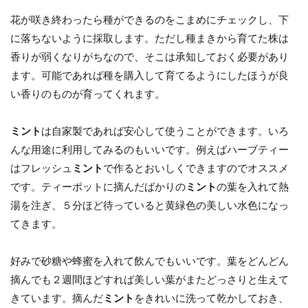
花が咲き終わったら種ができるのをこまめにチェックし、下
に落ちないように採取します。ただし種まきから育てた株は
香りが弱くなりがちなので、そこは承知しておく必要があり
ます。可能であれば種を購入して育てるようにしたほうが良
い香りのものが育ってくれます。
ミント
は自家製であれば安心して使うことができます。いろ
んな用途に利用してみるのもいいです。例えばハーブティー
はフレッシュ
ミント
で作るとおいしくできますのでオススメ
です。ティーポットに摘んだばかりの
ミント
の葉を入れて熱
湯を注ぎ、５分ほど待っていると黄緑色の美しい水色になっ
てきます。
好みで砂糖や蜂蜜を入れて飲んでもいいです。葉をどんどん
摘んでも２週間ほどすれば美しい葉がまたどっさりと生えて
きています。摘んだ
ミント
をきれいに洗って乾かしておき、