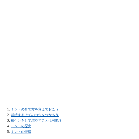
ミントの育て方を覚えておこう
栽培する上でのコツをつかもう
種付けをして増やすことは可能？
ミントの歴史
ミントの特徴