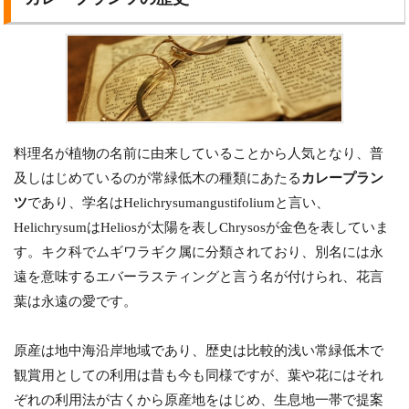
料理名が植物の名前に由来していることから人気となり、普
及しはじめているのが常緑低木の種類にあたる
カレープラン
ツ
であり、学名はHelichrysumangustifoliumと言い、
HelichrysumはHeliosが太陽を表しChrysosが金色を表していま
す。キク科でムギワラギク属に分類されており、別名には永
遠を意味するエバーラスティングと言う名が付けられ、花言
葉は永遠の愛です。
原産は地中海沿岸地域であり、歴史は比較的浅い常緑低木で
観賞用としての利用は昔も今も同様ですが、葉や花にはそれ
ぞれの利用法が古くから原産地をはじめ、生息地一帯で提案