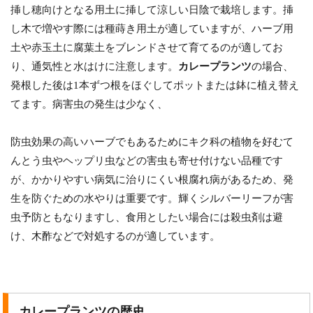
挿し穂向けとなる用土に挿して涼しい日陰で栽培します。挿
し木で増やす際には種蒔き用土が適していますが、ハーブ用
土や赤玉土に腐葉土をブレンドさせて育てるのが適してお
り、通気性と水はけに注意します。
カレープランツ
の場合、
発根した後は1本ずつ根をほぐしてポットまたは鉢に植え替え
てます。病害虫の発生は少なく、
防虫効果の高いハーブでもあるためにキク科の植物を好むて
んとう虫やヘップリ虫などの害虫も寄せ付けない品種です
が、かかりやすい病気に治りにくい根腐れ病があるため、発
生を防ぐための水やりは重要です。輝くシルバーリーフが害
虫予防ともなりますし、食用としたい場合には殺虫剤は避
け、木酢などで対処するのが適しています。
カレープランツの歴史