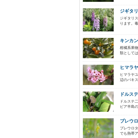
ジギタ
ジギタリ
ります。毒
キンカ
柑橘系果
類としては
ヒマラ
ヒマラヤ
辺のパキス
ドルス
ドルステ
ビア半島の
プレウ
プレウロ
でも熱帯ア