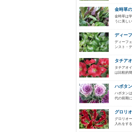
金時草
金時草は学
うに美しい赤
ディー
ディーフ
ンスト・デ
タチアオ
タチアオ
は比較的簡
ハボタ
ハボタン
代の前期に
グロリ
グロリオ
入れをする