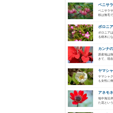
ベニサ
ベニサラサ
枝は無毛で
ボロニ
ボロニアは
る樹木にな
カンナ
原産地は
きて、現在
ヤマシ
ヤマシャ
も女性に例
アネモ
地中海沿
た花という