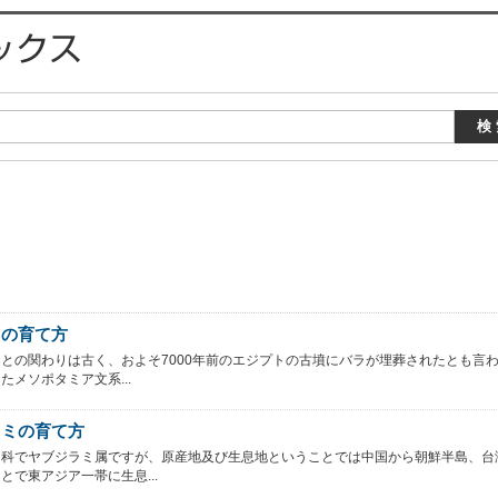
ラの育て方
との関わりは古く、およそ7000年前のエジプトの古墳にバラが埋葬されたとも言
たメソポタミア文系...
ラミの育て方
リ科でヤブジラミ属ですが、原産地及び生息地ということでは中国から朝鮮半島、台
とで東アジア一帯に生息...