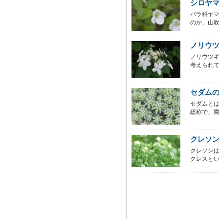
シロヤ
バラ科ヤ
のか、山吹
ノリウ
ノリウツ
考えられて
セダム
セダムとは
総称で、園
クレソ
クレソンは
クレスとい