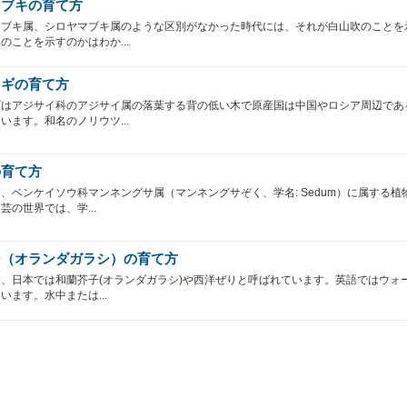
マブキの育て方
マブキ属、シロヤマブキ属のような区別がなかった時代には、それが白山吹のことを
のことを示すのかはわか...
ツギの育て方
ギはアジサイ科のアジサイ属の落葉する背の低い木で原産国は中国やロシア周辺であ
います。和名のノリウツ...
の育て方
、ベンケイソウ科マンネングサ属（マンネングサぞく、学名: Sedum）に属する植
芸の世界では、学...
ン（オランダガラシ）の育て方
、日本では和蘭芥子(オランダガラシ)や西洋ぜりと呼ばれています。英語ではウォ
います。水中または...