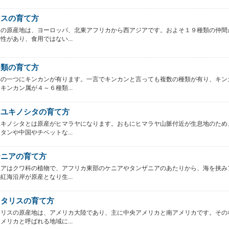
リスの育て方
スの原産地は、ヨーロッパ、北東アフリカから西アジアです。およそ１９種類の仲間
性があり、食用ではない...
ン類の育て方
物の一つにキンカンが有ります。一言でキンカンと言っても複数の種類が有り、キン
キンカン属が４～６種類...
ヤユキノシタの育て方
ユキノシタとは原産がヒマラヤになります。おもにヒマラヤ山脈付近が生息地のため
タンや中国やチベットな...
テニアの育て方
二アはクワ科の植物で、アフリカ東部のケニアやタンザニアのあたりから、海を挟み
紅海沿岸が原産となり生...
ロタリスの育て方
タリスの原産地は、アメリカ大陸であり、主に中央アメリカと南アメリカです。その
メリカと呼ばれる地域に...