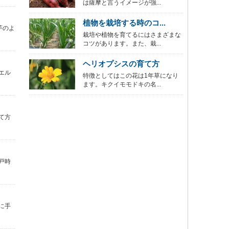
は薩摩と言うイメージが強...
植物を栽培する時のコ...
芋のよ
栽培や植物を育てるにはさまざまな
コツがあります。また、栽...
ヘリオプシスの育て方
エル
特徴としてはこの花は1年草になり
ます。キクイモモドキの名...
て方
戸時
に手