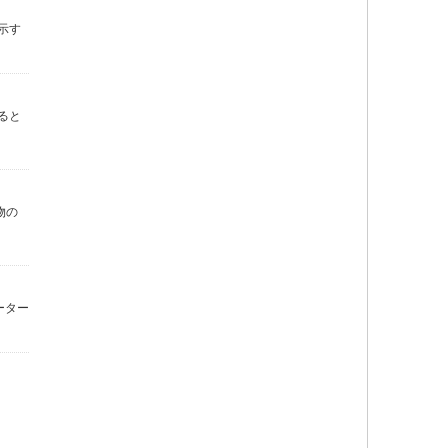
示す
ると
物の
ーター