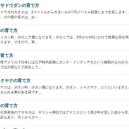
ラサドウダンの育て方
ドウダの大きさは、2メートルから大きいもので5メートル程度にまで生長します。
、その葉の長さは、お...
アの育て方
ミカン科、ボロニア属になります。ボロニアは、3月から4月にかけて綺麗な花を咲
ります。ですので、寒...
の育て方
熱帯アメリカで日本には江戸時代前期にカンナ・インディアカという種類のものが入
では川原などで自生して...
ャクヤクの育て方
クヤクは、ボタン科、ボタン属になります。ボタン、シャクヤク、ユリといいますと
えられる事がある花です...
ネの育て方
岸が原産地のアネモネは、ギリシャ神話ではアドニスという美少年が流した血から生
説もあり、古くからヨー...