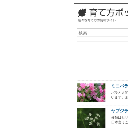
ミニバ
バラと人間
います。ま
ヤブジ
分類はセ
日本言うこ