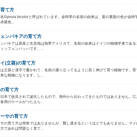
の育て方
名Gynura bicolorと呼ばれています。金時草の名前の由来は、葉の裏面の色が金時
紫色...
フェンバキアの育て方
ェンバキアは原産と生息地は熱帯アメリカで、名前の由来はドイツの植物学者である
ィッフェンバッハです。...
イ(立葵)の育て方
イは立葵と漢字で書かれて、名前の通り立ってるように高く伸びて育つ植物です。育
単な植物になります。し...
ンの育て方
は日本で改良されて誕生したもので、海外から伝わってきたものではありません。江
食用のケールがつたえら...
オーサの育て方
ーサの育て方は簡単ではありませんが、難し過ぎるというほどでもありません。マメ
方であれば問題なく育て...