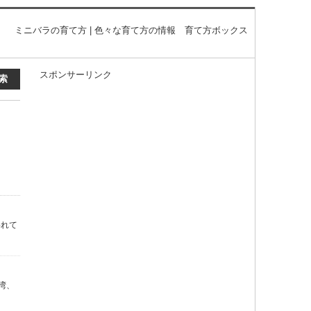
ミニバラの育て方 | 色々な育て方の情報 育て方ボックス
スポンサーリンク
われて
湾、