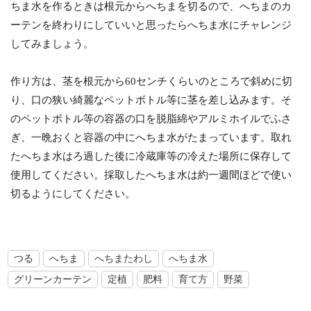
ちま水を作るときは根元からへちまを切るので、へちまのカ
ーテンを終わりにしていいと思ったらへちま水にチャレンジ
してみましょう。
作り方は、茎を根元から60センチくらいのところで斜めに切
り、口の狭い綺麗なペットボトル等に茎を差し込みます。そ
のペットボトル等の容器の口を脱脂綿やアルミホイルでふさ
ぎ、一晩おくと容器の中にへちま水がたまっています。取れ
たへちま水はろ過した後に冷蔵庫等の冷えた場所に保存して
使用してください。採取したへちま水は約一週間ほどで使い
切るようにしてください。
つる
へちま
へちまたわし
へちま水
グリーンカーテン
定植
肥料
育て方
野菜