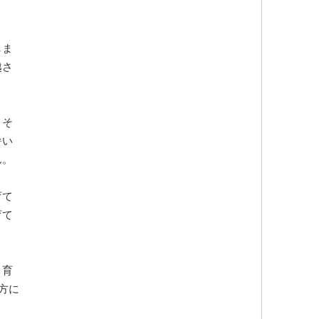
しま
越さ
。そ
暑い
ん。
育て
育て
く育
方に