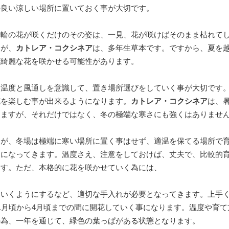
の良い涼しい場所に置いておく事が大切です。
二輪の花が咲くだけのその姿は、一見、花が咲けばそのまま枯れて
すが、
カトレア・コクシネア
は、多年生草本です。ですから、夏を
び綺麗な花を咲かせる可能性があります。
、温度と風通しを意識して、置き場所選びをしていく事が大切です
花を楽しむ事が出来るようになります。
カトレア・コクシネア
は、
りますが、それだけではなく、冬の極端な寒さにも強くはありませ
すが、冬場は極端に寒い場所に置く事はせず、適温を保てる場所で
切になってきます。温度さえ、注意をしておけば、丈夫で、比較的
ます。ただ、本格的に花を咲かせていく為には、
ていくようにするなど、適切な手入れが必要となってきます。上手
1月頃から4月頃までの間に開花していく事になります。温度や育て
の為、一年を通じて、緑色の葉っぱがある状態となります。