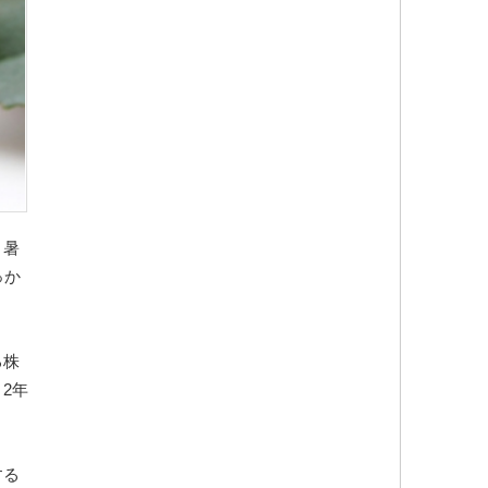
、暑
っか
る株
2年
する