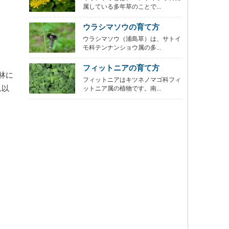
属している多年草のことで...
ウラシマソウの育て方
ウラシマソウ（浦島草）は、サトイ
モ科テンナンショウ属の多...
フィットニアの育て方
林に
フィットニアはキツネノマゴ科フィ
れ以
ットニア属の植物です。南...