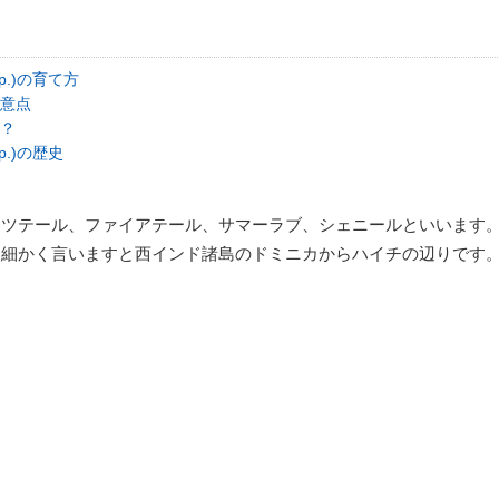
pp.)の育て方
意点
？
pp.)の歴史
ッツテール、ファイアテール、サマーラブ、シェニールといいます
、細かく言いますと西インド諸島のドミニカからハイチの辺りです