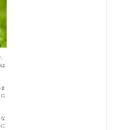
で、
のは
いま
うに
くな
春に