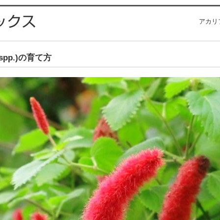
アカリフ
 spp.)の育て方