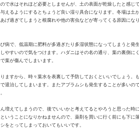
すので水はそれほど必要としませんが、土の表面が乾燥したと感じ
ら与えるようにするとちょうど良い湿り具合になります。冬場は土
んあげ過ぎてしまうと根腐れや他の害虫などが寄ってくる原因にな
かび病で、低温期に肥料が多過ぎたり多湿状態になってしまうと発
生しやすいので気をつけます。ハダニはその名の通り、葉の裏側に
ので葉が傷んでしまいます。
ありますから、時々葉水を表裏して予防しておくといいでしょう。
剤で退治してしまいます。またアブラムシも発生することが多いの
す。
さん増えてしまうので、後でいいかと考えてるとやろうと思った時
たということになりかねませんので、薬剤を買いに行く前にも下に
ムシをとってしまっておいてもいいです。