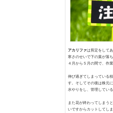
アカリファ
は剪定をして
寒さのせいで下の葉が落
４月から５月の間で、作
伸び過ぎてしまっている
す。そしてその後は株元
水やりをし、管理してい
また花が終わってしまう
いですからカットしてし