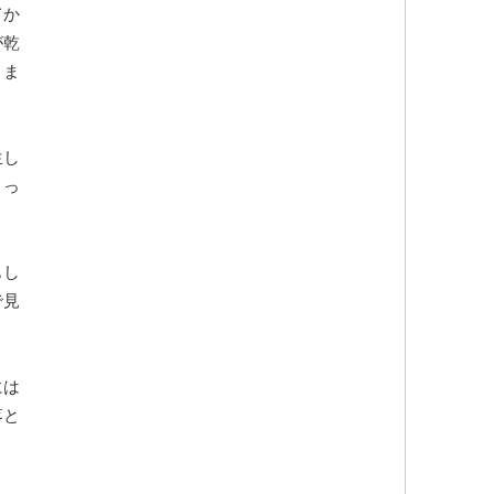
てか
が乾
りま
生し
くっ
もし
で見
には
落と