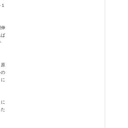
を１
間伸
れば
で
う原
冬の
うに
月に
らた