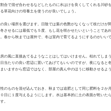
の割合で混ぜ合わせるなどしたものに水はけを良くしてくれる川砂
いる草花向けの培養土を使うのが良いでしょう。
りの良い場所を選びます。日陰では葉の色艶がなくなって枝だけが
越冬させるには最低でも５度、もし花を咲かせたいということであ
す。春から秋までは屋外で、冬は室内で育てるようにするのがいい
暖房の風に直接あてるようなことはしてはいけません。枯れてしま
は日当たりの良い窓辺に置いてあげてもいいのですが、夜になると
しまいますから窓辺ではなく、部屋の真ん中のほうに移動させるよ
効性のものを混ぜ込んでおき、秋までは追肥として同じ肥料を２か
１０日に１度与えるようにします。水は基本的に土の表面が乾いた
ます。