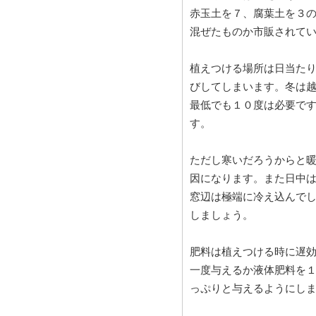
赤玉土を７、腐葉土を３
混ぜたものか市販されて
植えつける場所は日当た
びしてしまいます。冬は
最低でも１０度は必要で
す。
ただし寒いだろうからと
因になります。また日中
窓辺は極端に冷え込んで
しましょう。
肥料は植えつける時に遅
一度与えるか液体肥料を
っぷりと与えるようにし