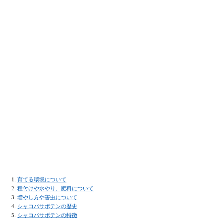
育てる環境について
種付けや水やり、肥料について
増やし方や害虫について
シャコバサボテンの歴史
シャコバサボテンの特徴