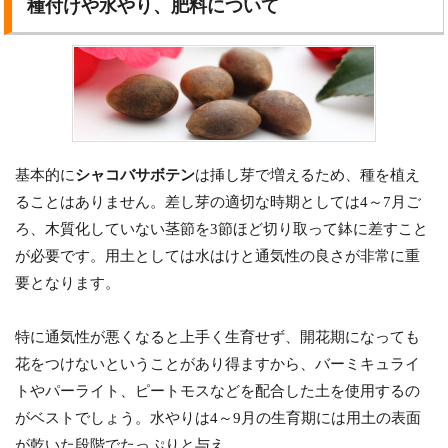
種付けや水やり、肥料について
基本的に
シャコバサボテン
は挿し芽で増えるため、種を植え
ることはありません。差し芽の適切な時期としては4～7月ご
ろ、木質化していない茎節を3節ほど切り取って鉢に差すこと
が必要です。用土としては水はけと通気性の良さが非常に重
要となります。
特に通気性が悪くなると上手く生育せず、開花期になっても
花をつけないということがあり得ますから、バーミキュライ
トやパーライト、ピートモスなどを配合した土を使用するの
がベストでしょう。水やりは4～9月の生育期には用土の表面
が乾いた段階でたっぷりと与え、