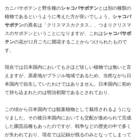
カニバサボテンと野生種の
シャコバサボテン
とは別の種類の
植物であるというように考えた方が良いでしょう。
シャコバ
サボテン
の異名は「クリスマスカクタス」、つまりクリスマ
スのサボテンということになりますが、これは
シャコバサボ
テン
の花が12月ごろに開花することからつけられたもので
す。
現在では日本国内においてもさほど珍しい植物では無いと言
えますが、原産地がブラジル地域であるため、当然ながら日
本国内で自生していたわけではありません。日本国内に初め
て持ち込まれたのは明治初期であるとされており、
この頃から日本国内では観葉植物として栽培されるようにな
りました。その後日本国内においても交配が進められて完成
した園芸品種もあったのですが、戦争などの歴史の中で多く
が失われており、現在では記録が残るのみとなってしまって