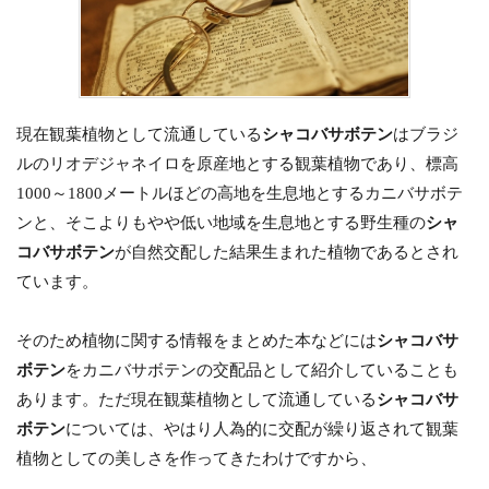
現在観葉植物として流通している
シャコバサボテン
はブラジ
ルのリオデジャネイロを原産地とする観葉植物であり、標高
1000～1800メートルほどの高地を生息地とするカニバサボテ
ンと、そこよりもやや低い地域を生息地とする野生種の
シャ
コバサボテン
が自然交配した結果生まれた植物であるとされ
ています。
そのため植物に関する情報をまとめた本などには
シャコバサ
ボテン
をカニバサボテンの交配品として紹介していることも
あります。ただ現在観葉植物として流通している
シャコバサ
ボテン
については、やはり人為的に交配が繰り返されて観葉
植物としての美しさを作ってきたわけですから、