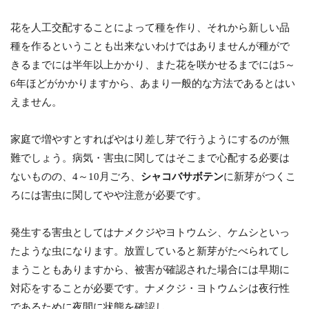
花を人工交配することによって種を作り、それから新しい品
種を作るということも出来ないわけではありませんが種がで
きるまでには半年以上かかり、また花を咲かせるまでには5～
6年ほどがかかりますから、あまり一般的な方法であるとはい
えません。
家庭で増やすとすればやはり差し芽で行うようにするのが無
難でしょう。病気・害虫に関してはそこまで心配する必要は
ないものの、4～10月ごろ、
シャコバサボテン
に新芽がつくこ
ろには害虫に関してやや注意が必要です。
発生する害虫としてはナメクジやヨトウムシ、ケムシといっ
たような虫になります。放置していると新芽がたべられてし
まうこともありますから、被害が確認された場合には早期に
対応をすることが必要です。ナメクジ・ヨトウムシは夜行性
であるために夜間に状態を確認し、