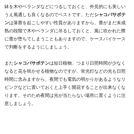
鉢を木やベランダなどにつるしておくと、外見的にも美しい
うえ風通しも良くなるのでベストです。ただ
シャコバサボテ
ン
は落蕾を起こしやすい性質がありますから、蕾がまだ未成
熟の段階で木やベランダに吊るしておくと、風に吹かれた際
に蕾が堕ちてしまうこともありますので、ケースバイケース
で判断をするようにしましょう。
また
シャコバサボテン
は短日植物、つまり日照時間が少なく
なると花を咲かせる植物なのですが、蛍光灯などの光も日照
時間に含みますから、夜間でも電気の明かりがあるようなリ
ビングなどに置いておくと上手く開花することが出来なくな
ります。そのため夜間は光が当たらない場所に置くように注
意しましょう。