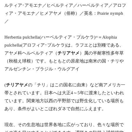
ルティア･アモエナ／ヒベルティア／ハーベルティア／アロフ
ィア・アモエナ／ヒメアヤメ（俗称）／英名：Prairie nymph
／
Herbertia pulchella(ハーベルティア・プルケラ)=＝Alophia
pulchella(アロフィア･プルケラ)は、ラフエとは別種である、
アヤメ科ヘルベルティア（
チリアヤメ
）属の半耐寒性多年草
（秋植え球根）です。もともとの原産地は南米の国・チリや
アルゼンチン・ブラジル・ウルグアイ
(
チリアヤメ
の「チリ」はこの国名に由来）など南アメリカ一
帯とされています。日本へは大正4～5年に渡来したといわれ
ています。関東地方以西の平野部では野生化している場所も
あり、条件がよいとこぼれダネで自然にふえます。
現在、その生息地は世界各地に広がっており、色々な場所で