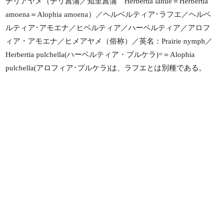
チリアヤメ（チリ菖蒲／知里菖蒲 Herbertia lahue＝Herbertia
amoena＝Alophia amoena）／ヘルベルティア･ラフエ／ヘルベ
ルティア･アモエナ／ヒベルティア／ハーベルティア／アロフ
ィア・アモエナ／ヒメアヤメ（俗称）／英名：Prairie nymph／
Herbertia pulchella(ハーベルティア・プルケラ)=＝Alophia
pulchella(アロフィア･プルケラ)は、ラフエとは別種である。