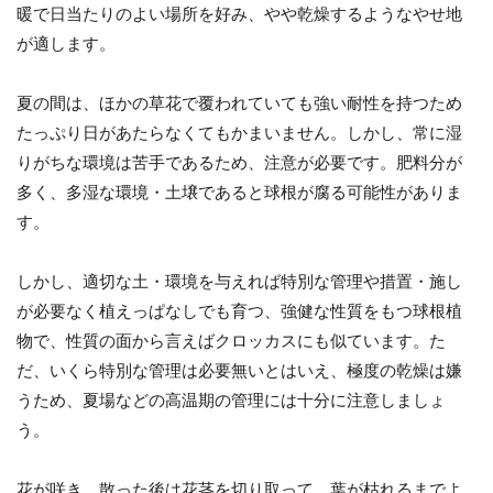
暖で日当たりのよい場所を好み、やや乾燥するようなやせ地
が適します。
夏の間は、ほかの草花で覆われていても強い耐性を持つため
たっぷり日があたらなくてもかまいません。しかし、常に湿
りがちな環境は苦手であるため、注意が必要です。肥料分が
多く、多湿な環境・土壌であると球根が腐る可能性がありま
す。
しかし、適切な土・環境を与えれば特別な管理や措置・施し
が必要なく植えっぱなしでも育つ、強健な性質をもつ球根植
物で、性質の面から言えばクロッカスにも似ています。た
だ、いくら特別な管理は必要無いとはいえ、極度の乾燥は嫌
うため、夏場などの高温期の管理には十分に注意しましょ
う。
花が咲き、散った後は花茎を切り取って、葉が枯れるまでよ