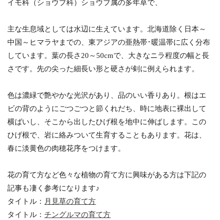
イモ科（ショウブ科）ショウブ属の多年草で、
主な生息域としては水辺に生えています。北海道除く日本～
中国～ヒマラヤまでの、東アジアの亜熱帯･暖温帯に広く分布
しています。葉の長さ20～50cmで、大きなニラ程度の幅と長
さです。先の尖った細長い形と硬さが剣に例えられます。
色は濃緑で艶やかな光沢があり、品のいい香りあり。根はエ
ビの背のようにごつごつと節くれだち、時に地表に裸出して
横ばいし、そこから出したひげ根を地中に伸ばします。この
ひげ根で、岩に絡みついて生育することもあります。花は、
春に淡黄色の肉穂花序をつけます。
花の育て方など色々な植物の育て方に興味がある方は下記の
記事も凄く参考になります♪
タイトル：
月見草の育て方
タイトル：
チングルマの育て方