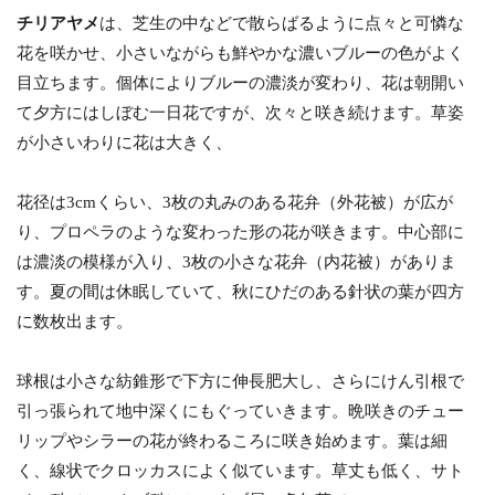
チリアヤメ
は、芝生の中などで散らばるように点々と可憐な
花を咲かせ、小さいながらも鮮やかな濃いブルーの色がよく
目立ちます。個体によりブルーの濃淡が変わり、花は朝開い
て夕方にはしぼむ一日花ですが、次々と咲き続けます。草姿
が小さいわりに花は大きく、
花径は3cmくらい、3枚の丸みのある花弁（外花被）が広が
り、プロペラのような変わった形の花が咲きます。中心部に
は濃淡の模様が入り、3枚の小さな花弁（内花被）がありま
す。夏の間は休眠していて、秋にひだのある針状の葉が四方
に数枚出ます。
球根は小さな紡錐形で下方に伸長肥大し、さらにけん引根で
引っ張られて地中深くにもぐっていきます。晩咲きのチュー
リップやシラーの花が終わるころに咲き始めます。葉は細
く、線状でクロッカスによく似ています。草丈も低く、サト