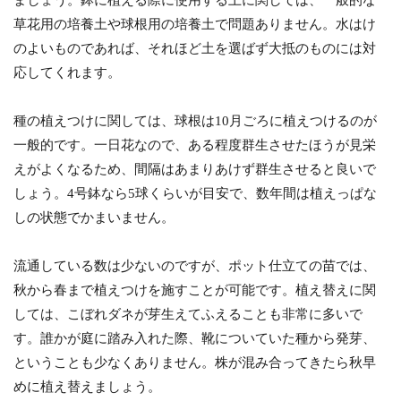
草花用の培養土や球根用の培養土で問題ありません。水はけ
のよいものであれば、それほど土を選ばず大抵のものには対
応してくれます。
種の植えつけに関しては、球根は10月ごろに植えつけるのが
一般的です。一日花なので、ある程度群生させたほうが見栄
えがよくなるため、間隔はあまりあけず群生させると良いで
しょう。4号鉢なら5球くらいが目安で、数年間は植えっぱな
しの状態でかまいません。
流通している数は少ないのですが、ポット仕立ての苗では、
秋から春まで植えつけを施すことが可能です。植え替えに関
しては、こぼれダネが芽生えてふえることも非常に多いで
す。誰かが庭に踏み入れた際、靴についていた種から発芽、
ということも少なくありません。株が混み合ってきたら秋早
めに植え替えましょう。