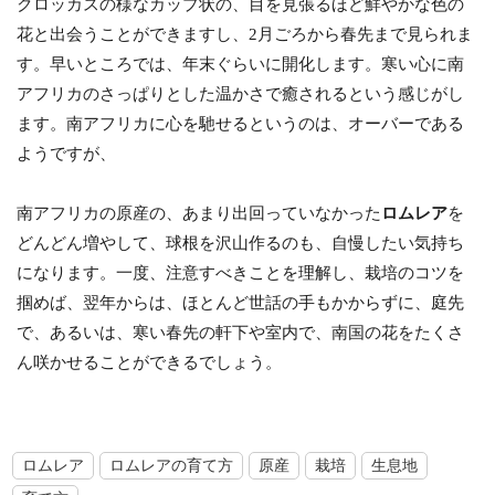
クロッカスの様なカップ状の、目を見張るほど鮮やかな色の
花と出会うことができますし、2月ごろから春先まで見られま
す。早いところでは、年末ぐらいに開化します。寒い心に南
アフリカのさっぱりとした温かさで癒されるという感じがし
ます。南アフリカに心を馳せるというのは、オーバーである
ようですが、
南アフリカの原産の、あまり出回っていなかった
ロムレア
を
どんどん増やして、球根を沢山作るのも、自慢したい気持ち
になります。一度、注意すべきことを理解し、栽培のコツを
掴めば、翌年からは、ほとんど世話の手もかからずに、庭先
で、あるいは、寒い春先の軒下や室内で、南国の花をたくさ
ん咲かせることができるでしょう。
ロムレア
ロムレアの育て方
原産
栽培
生息地