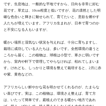
です。生息地は、一般的な平地ですから、日向を非常に好む
花です。草丈は、10cm程度と低いですが、花の凛然とした明
確な色合いと輝きに魅せられて、育てたいと、意欲を燃やす
人たちが増えています。アフリカ生まれが、日本で育つのか
と不安になる人もいますが、
暖かい場所と湿気ない状況を与えれば、十分に育ちますし、
栽培に成功している人たちは、多いです。全然環境の違うと
ころから届く、この植物は、球根は小型で、寒さに弱いです
から、室内や軒下で管理してやらなければ、枯れてしまいま
す。けれども、しっかりと環境を整えて栽培すると、2月に赤
や紫、黄色などの、
アフリカらしい鮮やかな花を咲かせてくれるのが、たまらな
い喜びです。実は、この植物は、環境さえ整えば、育て方
は、いたって簡単です。庭植えのできる暖かい地方であれ