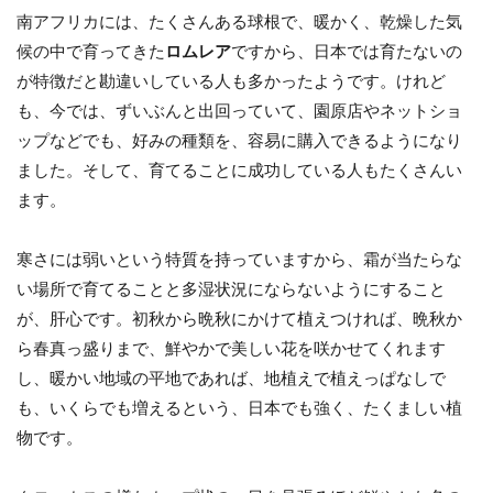
南アフリカには、たくさんある球根で、暖かく、乾燥した気
候の中で育ってきた
ロムレア
ですから、日本では育たないの
が特徴だと勘違いしている人も多かったようです。けれど
も、今では、ずいぶんと出回っていて、園原店やネットショ
ップなどでも、好みの種類を、容易に購入できるようになり
ました。そして、育てることに成功している人もたくさんい
ます。
寒さには弱いという特質を持っていますから、霜が当たらな
い場所で育てることと多湿状況にならないようにすること
が、肝心です。初秋から晩秋にかけて植えつければ、晩秋か
ら春真っ盛りまで、鮮やかで美しい花を咲かせてくれます
し、暖かい地域の平地であれば、地植えで植えっぱなしで
も、いくらでも増えるという、日本でも強く、たくましい植
物です。