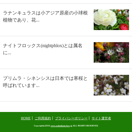
ラナンキュラスは小アジア原産の小球根
植物であり、花...
ナイトフロックス(nightphlox)とは属名
に...
プリムラ・シネンシスは日本では寒桜と
呼ばれています...
HOME
ご利用規約
プライバシーポリシー
サイト運営者
Copyright(c)2026
www.sodatekata-box.jp
ALL RIGHTS RESERVED.