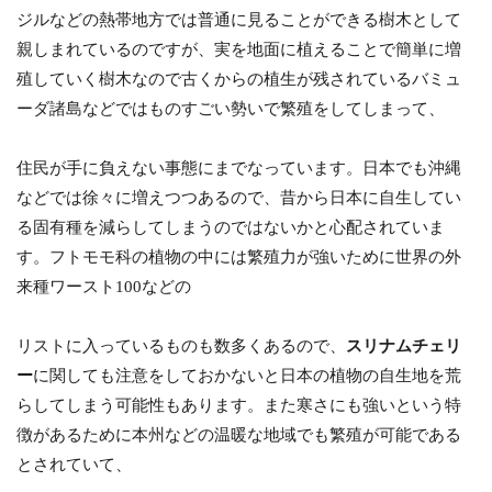
ジルなどの熱帯地方では普通に見ることができる樹木として
親しまれているのですが、実を地面に植えることで簡単に増
殖していく樹木なので古くからの植生が残されているバミュ
ーダ諸島などではものすごい勢いで繁殖をしてしまって、
住民が手に負えない事態にまでなっています。日本でも沖縄
などでは徐々に増えつつあるので、昔から日本に自生してい
る固有種を減らしてしまうのではないかと心配されていま
す。フトモモ科の植物の中には繁殖力が強いために世界の外
来種ワースト100などの
リストに入っているものも数多くあるので、
スリナムチェリ
ー
に関しても注意をしておかないと日本の植物の自生地を荒
らしてしまう可能性もあります。また寒さにも強いという特
徴があるために本州などの温暖な地域でも繁殖が可能である
とされていて、