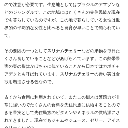
ので注意が必要です。生息地としてはブラジルのアマゾンな
どのジャングルで、この地域にはたくさんの先住民族が現在
でも暮らしているのですが、この地で暮らしている女性は世
界的の平均的な女性と比べると発育が早いことで知られてい
て、
その要因の一つとして
スリナムチェリー
などの果物を毎日た
くさん食していることなどがあげられています。この熱帯果
実の実の形はかぼちゃに似ていることから日本ではカボチャ
アデクとも呼ばれています。
スリナムチェリー
の赤い実は食
欲を増進させる色なので、
古くから食用に利用されていて、またこの樹木は繁殖力が非
常に強いのでたくさんの食料を先住民族に供給することので
きる果実として先住民族のビタミンやミネラルの供給源にさ
れてきました。現在でもジャムやジュース、ゼリー、アイス
クリームなどの