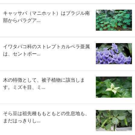
キャッサバ（マニホット）はブラジル南
部からパラグア...
イワタバコ科のストレプトカルペラ亜属
は、セントポー...
木の特徴として、被子植物に該当しま
す。ミズキ目、ミ...
そら豆は祖先種ももともとの生息地も、
まだはっきりし...