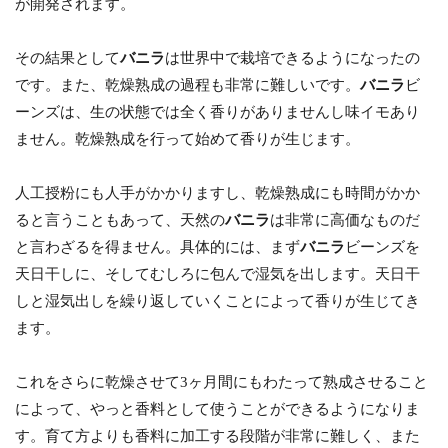
が開発されます。
その結果として
バニラ
は世界中で栽培できるようになったの
です。また、乾燥熟成の過程も非常に難しいです。
バニラ
ビ
ーンズは、生の状態では全く香りがありませんし味イモあり
ません。乾燥熟成を行って始めて香りが生じます。
人工授粉にも人手がかかりますし、乾燥熟成にも時間がかか
ると言うこともあって、天然の
バニラ
は非常に高価なものだ
と言わざるを得ません。具体的には、まず
バニラ
ビーンズを
天日干しに、そしてむしろに包んで湿気を出します。天日干
しと湿気出しを繰り返していくことによって香りが生じてき
ます。
これをさらに乾燥させて3ヶ月間にもわたって熟成させること
によって、やっと香料として使うことができるようになりま
す。育て方よりも香料に加工する段階が非常に難しく、また