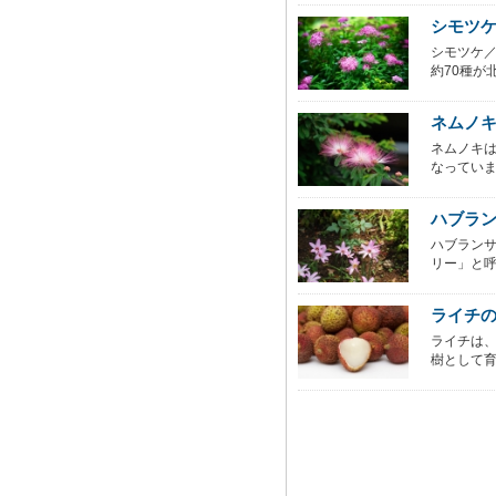
シモツ
シモツケ／
約70種が北
ネムノ
ネムノキ
なっていま
ハブラ
ハブラン
リー」と呼
ライチ
ライチは
樹として育