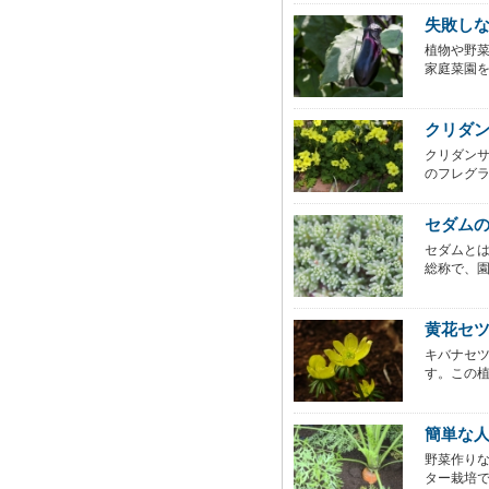
失敗し
植物や野
家庭菜園を
クリダ
クリダン
のフレグラ
セダム
セダムとは
総称で、園
黄花セ
キバナセ
す。この植
簡単な
野菜作り
ター栽培で