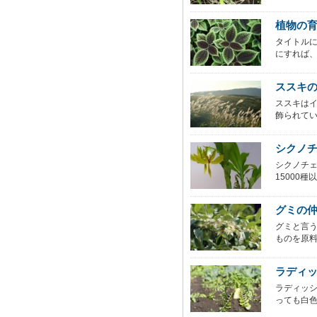
植物の
タイトル
にすれば、
ススキ
ススキは
飾られてい
シクノ
シクノチ
15000種
グミの
グミと言
ものを原料
ラディ
ラディッシ
っても白色