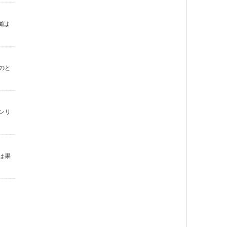
属は
のと
ンリ
は果