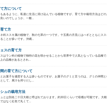
育て方について
にもあるように、私達に生活に溶け込んでいる植物ですが、育て方や栽培方法はどの
良いのでしょうか、一般...
の育て方
イネ科ススキ属の植物で、秋の七草の一つです。十五夜の月見にはハギとともにスス
ることが多いです。沖縄...
チェスの育て方
ェスはラン科の植物で独特の花を咲かせることから世界中で人気となっている品種で
以上の品種があるとされ...
仲間の育て方について
うとお菓子を連想する人は多いものですが、お菓子のグミと言うのは、グミの仲間と
として、果汁を搾りだし...
ッシュの栽培方法
ュとは別名二十日大根と呼ばれております。約30日くらいで収穫が可能です。大根
ではなく紅色で丸くて...