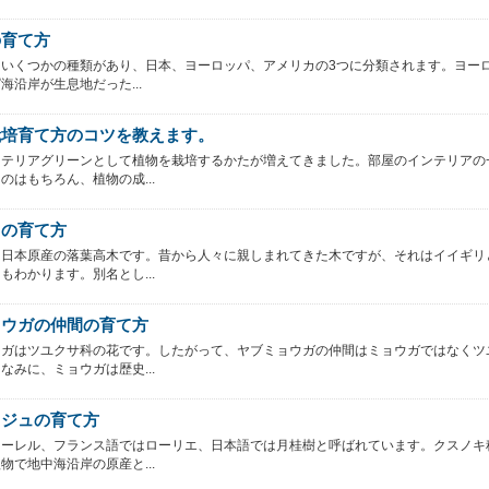
の育て方
はいくつかの種類があり、日本、ヨーロッパ、アメリカの3つに分類されます。ヨー
海沿岸が生息地だった...
栽培育て方のコツを教えます。
ンテリアグリーンとして植物を栽培するかたが増えてきました。部屋のインテリアの
のはもちろん、植物の成...
リの育て方
は日本原産の落葉高木です。昔から人々に親しまれてきた木ですが、それはイイギリ
もわかります。別名とし...
ョウガの仲間の育て方
ウガはツユクサ科の花です。したがって、ヤブミョウガの仲間はミョウガではなくツ
なみに、ミョウガは歴史...
イジュの育て方
ローレル、フランス語ではローリエ、日本語では月桂樹と呼ばれています。クスノキ
物で地中海沿岸の原産と...