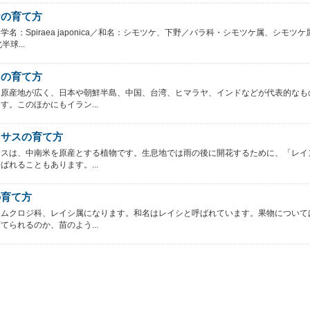
ケの育て方
学名：Spiraea japonica／和名：シモツケ、下野／バラ科・シモツケ属、シモツケ
半球...
キの育て方
は原産地が広く、日本や朝鮮半島、中国、台湾、ヒマラヤ、インドなどが代表的なも
す。このほかにもイラン...
ンサスの育て方
サスは、中南米を原産とする植物です。生息地では雨の後に開花するために、「レイ
ばれることもあります。...
の育て方
、ムクロジ科、レイシ属になります。和名はレイシと呼ばれています。果物について
てられるのか、苗のよう...