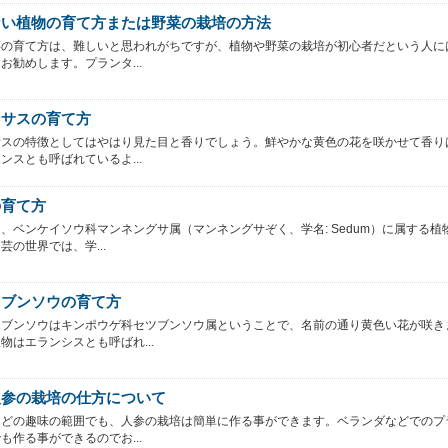
ない植物の育て方または野菜の栽培の方法
菜の育て方は、難しいと思われがちですが、植物や野菜の栽培が初心者だという人に
お勧めします。プランタ...
ンサスの育て方
サスの特徴としてはやはり見た目と香りでしょう。鮮やかな黄色の花を咲かせて香り
ンスとも呼ばれているよ...
の育て方
、ベンケイソウ科マンネングサ属（マンネングサぞく、学名: Sedum）に属する植
芸の世界では、学...
ツブンソウの育て方
ツブンソウはキンポウゲ科セツブンソウ属ということで、名前の通り黄色い花が咲き
物はエランシスとも呼ばれ...
人参の栽培の仕方について
などの趣味の範囲でも、人参の栽培は簡単に作る事ができます。ベランダなどでのプ
も作る事ができるのでお...