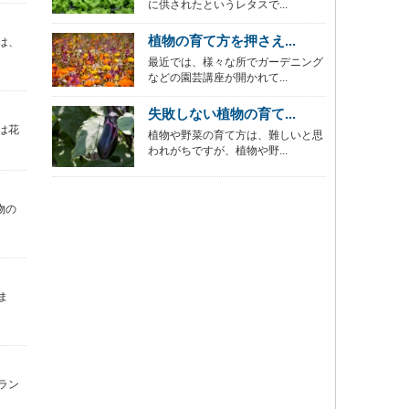
に供されたというレタスで...
植物の育て方を押さえ...
は、
最近では、様々な所でガーデニング
などの園芸講座が開かれて...
失敗しない植物の育て...
は花
植物や野菜の育て方は、難しいと思
われがちですが、植物や野...
物の
ま
ラン