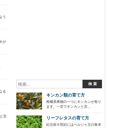
よう
キが
、
なる
キンカン類の育て方
柑橘系果物の一つにキンカンが有り
ます。一言でキンカンと言...
と言
リーフレタスの育て方
紀元前６世紀にはペルシャ王の食卓