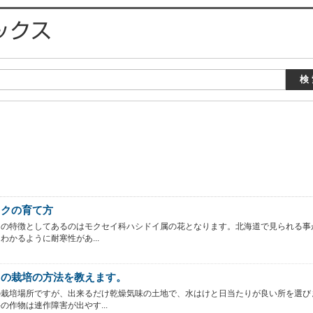
ックの育て方
クの特徴としてあるのはモクセイ科ハシドイ属の花となります。北海道で見られる事
わかるように耐寒性があ...
ゃの栽培の方法を教えます。
の栽培場所ですが、出来るだけ乾燥気味の土地で、水はけと日当たりが良い所を選び
の作物は連作障害が出やす...