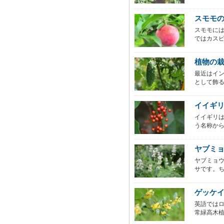
スモモ
スモモに
ではカスピ
植物の
最近はイ
として飾る
イイギ
イイギリ
う名称から
ヤブミ
ヤブミョ
サです。ち
ゲッケ
英語では
常緑高木植