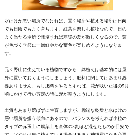
水はけが悪い場所でなければ、置く場所や植える場所は日向
でも日陰でもよく育ちます。紅葉を楽しむ植物なので、日の
よく当たる場所で栽培すれば寒暖の差が激しくなるので、葉
が色づく季節に一層鮮やかな葉色が楽しめるようになりま
す。
元々野山に生えている植物ですから、鉢植えは基本的には屋
外に置いておくようにしましょう。肥料に関してはあまり必
要ありません。もし肥料をやるとすれば、花が咲いた後の5月
頃にかけて行い剪定の時に形が整うようにします。
土質もあまり選ばずに生育しますが、極端な乾燥と水はけの
悪い場所を嫌う傾向にあるので、バランスを考えれば小粒の
タイプの赤玉土に腐葉土を全体の3割ほど混ぜたものが目安で
す。水やりは庭に植えている場合はあまり神経質になる必要