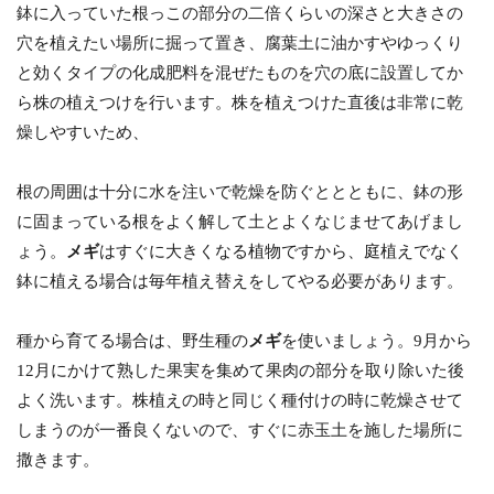
鉢に入っていた根っこの部分の二倍くらいの深さと大きさの
穴を植えたい場所に掘って置き、腐葉土に油かすやゆっくり
と効くタイプの化成肥料を混ぜたものを穴の底に設置してか
ら株の植えつけを行います。株を植えつけた直後は非常に乾
燥しやすいため、
根の周囲は十分に水を注いで乾燥を防ぐととともに、鉢の形
に固まっている根をよく解して土とよくなじませてあげまし
ょう。
メギ
はすぐに大きくなる植物ですから、庭植えでなく
鉢に植える場合は毎年植え替えをしてやる必要があります。
種から育てる場合は、野生種の
メギ
を使いましょう。9月から
12月にかけて熟した果実を集めて果肉の部分を取り除いた後
よく洗います。株植えの時と同じく種付けの時に乾燥させて
しまうのが一番良くないので、すぐに赤玉土を施した場所に
撒きます。