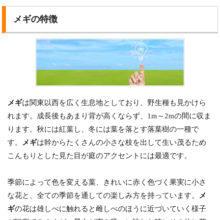
メギの特徴
メギ
は関東以西を広く生息地としており、野生種も見かけら
れます。成長後もあまり背が高くならず、1m～2mの間に収ま
ります。秋には紅葉し、冬には葉を落とす落葉樹の一種で
す。
メギ
は幹からたくさんの小さな枝を出して生い茂るため
こんもりとした見た目が庭のアクセントには最適です。
季節によって色を変える葉、きれいに赤く色づく果実に小さ
な花と、全ての季節を通しての楽しみ方を持っています。
メ
ギ
の花は雄しべに触れると雌しべのほうに近づいていく様子