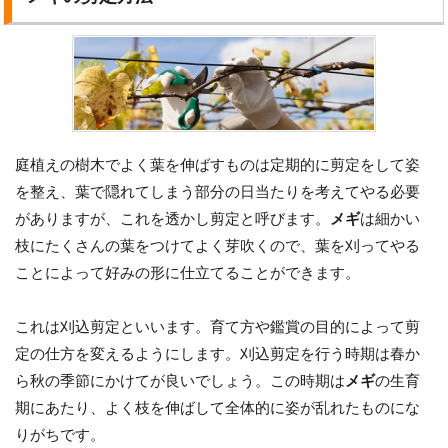
庭植えの樹木でよく葉を伸ばすものは定期的に剪定をして姿
を整え、葉で隠れてしまう部分の日当たりを考えてやる必要
がありますが、これを透かし剪定と呼びます。
メギ
は細かい
枝にたくさんの葉をつけてよく芽吹くので、葉を刈ってやる
ことによって好みの形に仕立てることができます。
これは刈込剪定といいます。育て方や鑑賞の目的によって剪
定の仕方を変えるようにします。刈込剪定を行う時期は春か
ら秋の季節にかけてが良いでしょう。この時期は
メギ
の生育
期にあたり、よく枝を伸ばして全体的に姿が乱れたものにな
りがちです。