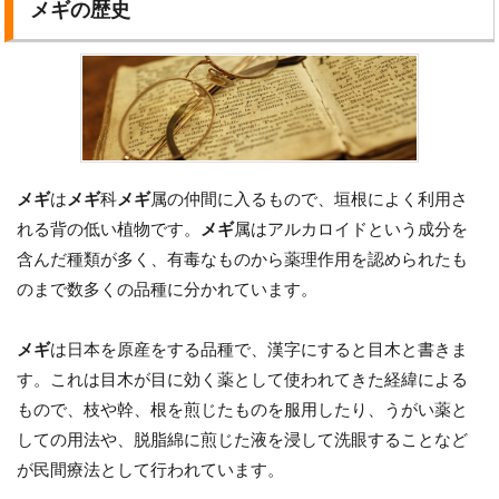
メギの歴史
メギ
は
メギ
科
メギ
属の仲間に入るもので、垣根によく利用さ
れる背の低い植物です。
メギ
属はアルカロイドという成分を
含んだ種類が多く、有毒なものから薬理作用を認められたも
のまで数多くの品種に分かれています。
メギ
は日本を原産をする品種で、漢字にすると目木と書きま
す。これは目木が目に効く薬として使われてきた経緯による
もので、枝や幹、根を煎じたものを服用したり、うがい薬と
しての用法や、脱脂綿に煎じた液を浸して洗眼することなど
が民間療法として行われています。