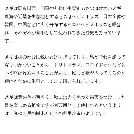
メギ
は関東以西、四国や九州に生育するものはオオバ
メギ
、
東海や近畿を生息地とするものはヘビノボラズ、日本全体や
韓国、中国などに広く分布するヒロハヘビノボラズと呼ば
れ、それぞれが薬用として使われてきた歴史を持っていま
す。
メギ
は枝の部分に鋭いとげを持っており、鳥がそれを嫌って
寄りつかないことからコトリトマラズ、ヨロイドオシなどと
いう呼ばれ方をすることがあり、庭に害獣が入ってくるのを
避けるために生垣としてよく用いられています。
メギ
は葉の色が明るく、秋には赤く色づく果実をつけ、見た
目を楽しめる植物ですが園芸用として使われるというより
は、庭植え用の樹木としての利用が多いようです。