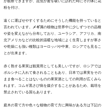
が観察できますが、昆虫が蜜を吸いに訪れた時にその体に花
粉を付け、
遠くに運ばせやすくするためにそうした機能を持っていると
言われています。
メギ
属の植物は世界中に少しずつその品種
や姿を変えながら分布しており、ユーラシア、アフリカ、南
北アメリカなどの比較的温暖な地域によく生育しますが寒さ
や乾燥にも強い種類はヨーロッパや中東、ロシアでも見るこ
とが出来ます。
赤く熟する果実は観賞用としても美しいですが、ロシアでは
ボルシチに入れて食されることもあり、日本では果実をその
まま食べることはないものの果実酒としての利用が広くみら
れます。コムギ黒さび病を媒介することがあるため、栽培を
禁止されている国もあります。
庭木の育て方や色々な植物の育て方に興味がある方は下記の