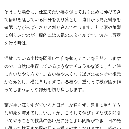
そうした場合に、仕立てたい姿を保っておくために伸びてき
て輪郭を乱している部分を切り落とし、遠目から見た樹形を
確認しながらばっさりと刈り込んでやります。丸い形や角型
に刈り込むのが一般的には人気のスタイルです。透かし剪定
を行う時は、
混雑している小枝を間引いて姿を整えることを目的とします
ので、自然に生育しているようなナチュラルな姿にしたい時
に向いたやり方です。古い枝や太くなり過ぎた枝をその根元
から落とし、横に育ちすぎている枝や、重なって枝が陰を作
ってしまうような部分を切り戻しします。
葉が生い茂りすぎていると日差しが通らず、遠目に重たそう
な印象を与えてしまいますが、こうして伸びすぎた枝を間引
いてやることで枝葉のあいだにほどよい間隔ができ、日の光
が通って株元まで風や日光も通りやすくなりますし、軽やか