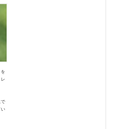
とを
トレ
にで
てい