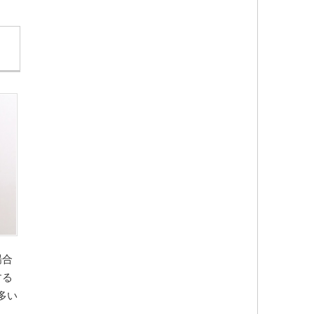
場合
する
多い