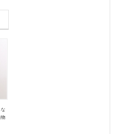
しな
植物