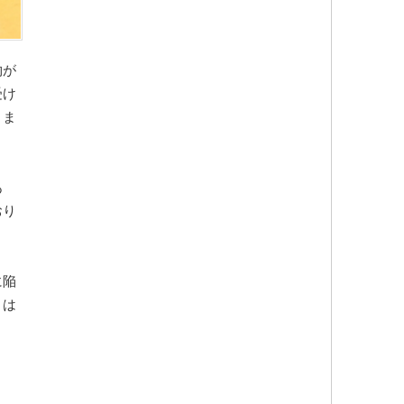
物が
受け
りま
あ
おり
に陥
くは