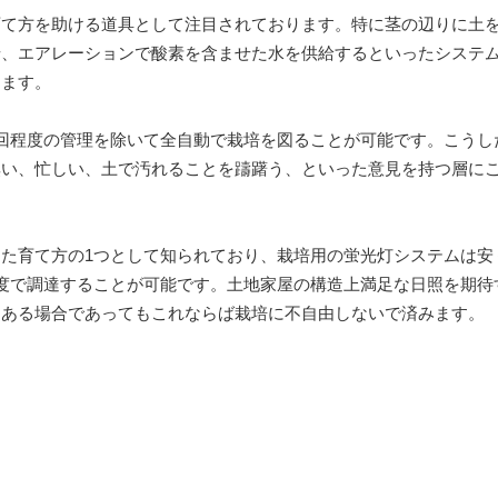
育て方を助ける道具として注目されております。特に茎の辺りに土
せ、エアレーションで酸素を含ませた水を供給するといったシステ
ります。
回程度の管理を除いて全自動で栽培を図ることが可能です。こうし
無い、忙しい、土で汚れることを躊躇う、といった意見を持つ層に
た育て方の1つとして知られており、栽培用の蛍光灯システムは安
度で調達することが可能です。土地家屋の構造上満足な日照を期待
にある場合であってもこれならば栽培に不自由しないで済みます。