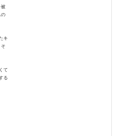
を被
ムの
たキ
こそ
くて
する