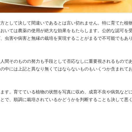
て方として決して間違いであるとは言い切れません。特に育てた植
においては農薬の使用が絶大な効果をもたらします。公的な認可を
ば、虫害や病害と無縁の栽培を実現することがまるで不可能でもあ
う人間そのものの努力も手段として否応なしに重要視されるもので
容の中には上記と異なり無くてはならないものもいくつか含まれて
れます。育てている植物の状態を写真に収め、成育不良や病気など
ことで、順調に栽培されているかどうかを判断することも決して悪