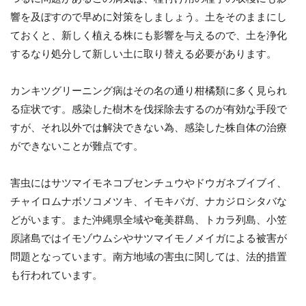
響を及ぼすので早めに対策をしましょう。土をそのままにし
ておくと、新しく植える株にも影響を与えるので、土を浄化
するなり処分して新しい土に取り替える必要があります。
カンキツグリーニング病はその名の通り柑橘類に多く見られ
る症状です。感染した樹木を伐採除去するのが有効な手段で
すが、それ以外では解決できない為、感染した株自体の治療
ができないことが難点です。
害虫にはサツマイモネコブセンチュウやドウガネブイブイ、
チャイロムナボソコメツキ、イモキバガ、ナカジロシタバな
どがいます。また沖縄県全域や奄美群島、トカラ列島、小笠
原諸島ではイモゾウムシやサツマイモノメイガによる被害が
問題となっています。南方地域の害虫に関しては、法的措置
も行われています。