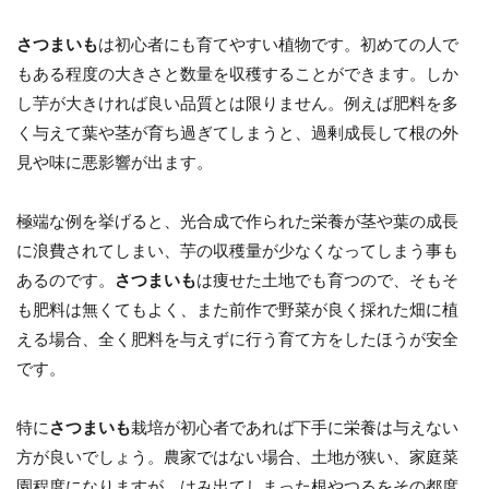
さつまいも
は初心者にも育てやすい植物です。初めての人で
もある程度の大きさと数量を収穫することができます。しか
し芋が大きければ良い品質とは限りません。例えば肥料を多
く与えて葉や茎が育ち過ぎてしまうと、過剰成長して根の外
見や味に悪影響が出ます。
極端な例を挙げると、光合成で作られた栄養が茎や葉の成長
に浪費されてしまい、芋の収穫量が少なくなってしまう事も
あるのです。
さつまいも
は痩せた土地でも育つので、そもそ
も肥料は無くてもよく、また前作で野菜が良く採れた畑に植
える場合、全く肥料を与えずに行う育て方をしたほうが安全
です。
特に
さつまいも
栽培が初心者であれば下手に栄養は与えない
方が良いでしょう。農家ではない場合、土地が狭い、家庭菜
園程度になりますが、はみ出てしまった根やつるをその都度