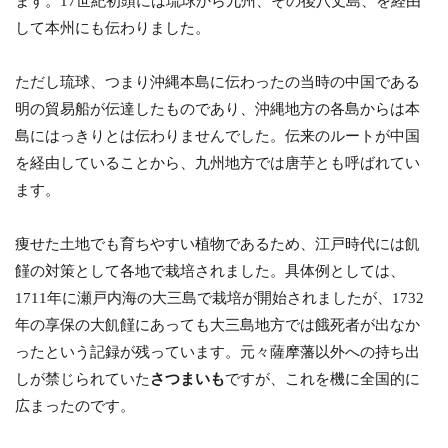
ます。17世紀初頭には琉球から九州、その後八丈島、を経由
して本州にも伝わりました。
ただし琉球、つまり沖縄本島に伝わったの当時の中国である
明の貿易船が伝達したものであり、沖縄地方の各島からは本
島にはっきりとは伝わりませんでした。伝来のルートが中国
を経由していることから、九州地方では唐芋とも呼ばれてい
ます。
痩せた土地でも育ちやすい植物であるため、江戸時代には飢
饉の対策として各地で栽培されました。具体例としては、
1711年に瀬戸内海の大三島で栽培が開始されましたが、1732
年の享保の大飢饉にあっても大三島地方では餓死者が出なか
ったという記録が残っています。元々薩摩藩以外への持ち出
しが禁じられていた
さつまいも
ですが、これを機に全国的に
広まったのです。