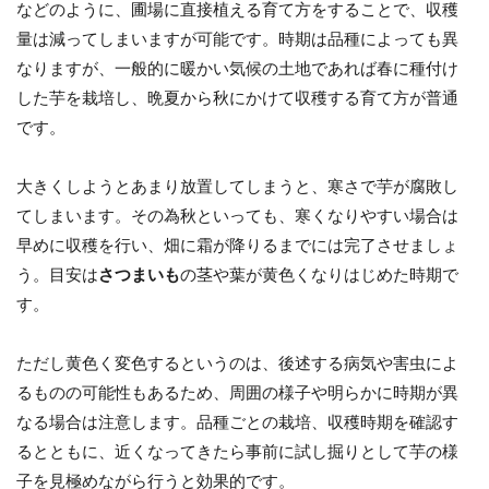
などのように、圃場に直接植える育て方をすることで、収穫
量は減ってしまいますが可能です。時期は品種によっても異
なりますが、一般的に暖かい気候の土地であれば春に種付け
した芋を栽培し、晩夏から秋にかけて収穫する育て方が普通
です。
大きくしようとあまり放置してしまうと、寒さで芋が腐敗し
てしまいます。その為秋といっても、寒くなりやすい場合は
早めに収穫を行い、畑に霜が降りるまでには完了させましょ
う。目安は
さつまいも
の茎や葉が黄色くなりはじめた時期で
す。
ただし黄色く変色するというのは、後述する病気や害虫によ
るものの可能性もあるため、周囲の様子や明らかに時期が異
なる場合は注意します。品種ごとの栽培、収穫時期を確認す
るとともに、近くなってきたら事前に試し掘りとして芋の様
子を見極めながら行うと効果的です。