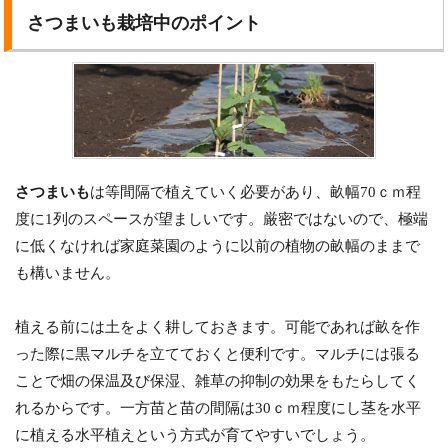
さつまいも栽培中のポイント
さつまいも
は等間隔で植えていく必要があり、畝幅70ｃｍ程
度に1列のスペースが望ましいです。厳密ではないので、極端
に低くなければ家庭菜園のように以前の植物の畝幅のままで
も構いません。
植える前には土をよく耕しておきます。可能であれば畝を作
った際に黒マルチを立てておくと便利です。マルチには張る
ことで畑の保温及び保湿、雑草の抑制の効果をもたらしてく
れるからです。一方苗と苗の間隔は30ｃｍ程度にし茎を水平
に植える水平植えという方式が育てやすいでしょう。