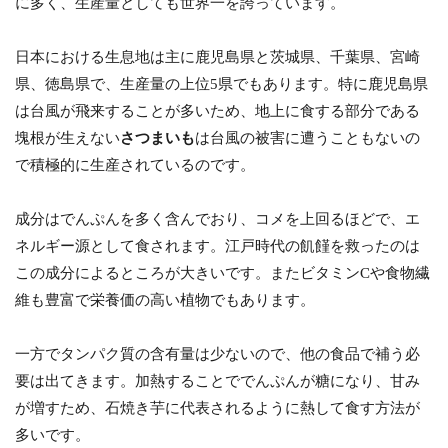
に多く、生産量としても世界一を誇っています。
日本における生息地は主に鹿児島県と茨城県、千葉県、宮崎
県、徳島県で、生産量の上位5県でもあります。特に鹿児島県
は台風が飛来することが多いため、地上に食する部分である
塊根が生えない
さつまいも
は台風の被害に遭うこともないの
で積極的に生産されているのです。
成分はでんぷんを多く含んでおり、コメを上回るほどで、エ
ネルギー源として食されます。江戸時代の飢饉を救ったのは
この成分によるところが大きいです。またビタミンCや食物繊
維も豊富で栄養価の高い植物でもあります。
一方でタンパク質の含有量は少ないので、他の食品で補う必
要は出てきます。加熱することででんぷんが糖になり、甘み
が増すため、石焼き芋に代表されるように熱して食す方法が
多いです。