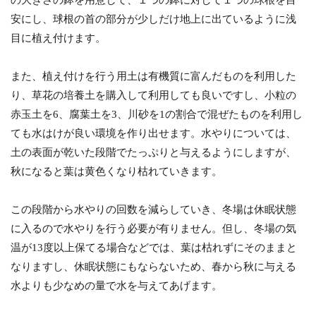
安にし、球根の首の部分が少しだけ地上に出ているように浅
目に植え付けます。
また、植え付けを行う用土は有機質に富んだものを利用した
り、草花の培養土を購入して利用しても良いですし、小粒の
赤玉土を6、腐葉土を3、川砂を1の割合で混ぜたものを利用し
ても水はけが良い環境を作り出せます。水やりについては、
土の表面が乾いた段階でたっぷりと与えるようにしますが、
秋になると葉は黄色くなり枯れていきます。
この段階から水やりの回数を減らしていき、冬場は休眠状態
に入るので水やりを行う必要が有りません。但し、冬場の気
温が13度以上保てる場合などでは、葉は枯れずにそのままと
なりますし、休眠状態にもならないため、春から秋に与える
水よりも少なめの量で水を与えてあげます。