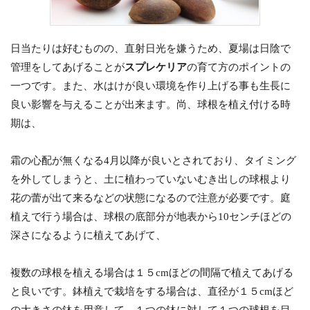
日当たりは好むものの、直射日光を嫌うため、夏場は日陰で
管理をしてあげることが
スプレケリア
の育て方のポイントの
一つです。また、水はけが良い環境を作り上げる事も生長に
良い影響を与えることが出来ます。尚、球根を植え付ける時
期は、
霜の心配が無くなる4月以降が良いとされており、タイミング
を外してしまうと、土に植わっていないむき出しの球根より
花の蕾が出て来るなどの状態になるので注意が必要です。庭
植えで行う場合は、球根の底部分が地表から10センチほどの
深さになるように植えてあげて、
複数の球根を植える場合は１５cmほどの間隔で植えてあげる
と良いです。鉢植えで栽培をする場合は、直径が１５cmほど
の大きさの鉢を用意して、１つの鉢に対して１つの球根を目