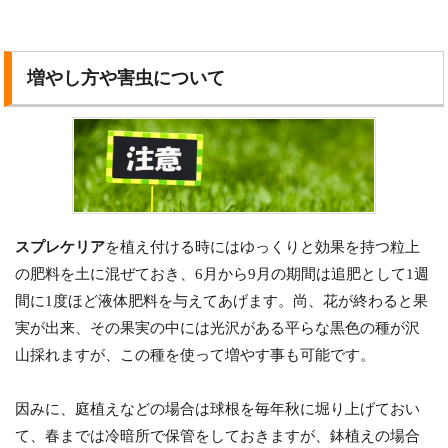
増やし方や害虫について
スプレケリア
を植え付ける時にはゆっくりと効果を持つ粒上
の肥料を土に混ぜておき、6月から9月の期間は追肥として1週
間に1度ほど液体肥料を与えてあげます。尚、花が終わると果
実が出来、その果実の中には光沢がある平らな黒色の種が沢
山採れますが、この種を使って増やす事も可能です。
因みに、庭植えなどの場合は球根を毎年秋に堀り上げておい
て、春までは冷暗所で保管をしておきますが、鉢植えの場合