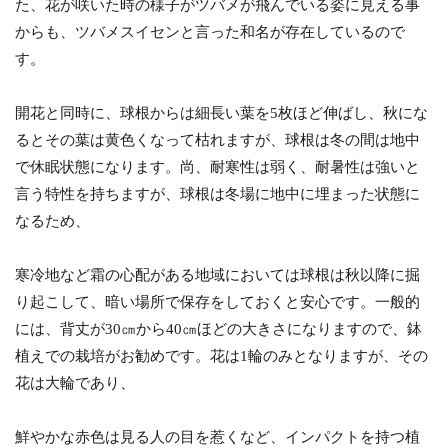
た、花が咲いた時の様子がツバメが飛んでいる姿に見える事
からも、ツバメスイセンと言った和名が存在しているので
す。
開花と同時に、球根からは細長い葉を5枚ほど伸ばし、秋にな
るとその葉は黄色くなって枯れますが、球根は冬の間は地中
で休眠状態になります。尚、耐寒性は弱く、耐暑性は強いと
言う特性を持ちますが、球根は冬場に地中に埋まった状態に
なるため、
寒冷地など霜の心配がある地域においては球根は秋以降に掘
り起こして、暗い場所で保存をしておくと安心です。一般的
には、背丈が30㎝から40㎝ほどの大きさになりますので、鉢
植えでの栽培がお勧めです。花は1輪のみとなりますが、その
花は大輪であり、
鮮やかな赤色は見る人の目を惹くなど、インパクトを持つ植