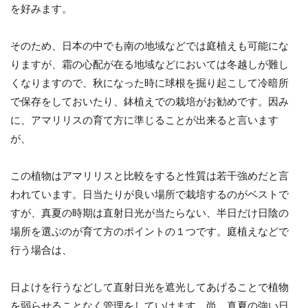
を好みます。
そのため、日本の中でも南の地域などでは庭植えも可能にな
りますが、霜の心配が在る地域などにおいては冬越しが難し
くなりますので、秋になった時に球根を掘り起こして冷暗所
で保存をしておいたり、鉢植えでの栽培がお勧めです。因み
に、アマリリスの育て方に準じることが出来ると言います
が、
この植物はアマリリスと比較をすると性質は若干強めだと言
われています。日当たりが良い場所で栽培するのがベストで
すが、真夏の時期は直射日光が当たらない、半日だけ日陰の
場所を選ぶのが育て方のポイントの１つです。庭植えなどで
行う場合は、
日よけを行うなどして直射日光を遮光してあげることで植物
を弱らせることなく管理をしていけます。尚、真夏の強い日