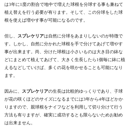
は3年に1度の割合で地中で増えた球根を分球する事も兼ねて
植え替えを行う必要が有ります。そして、この分球をした球
根を使えば増やす事が可能になるのです。
但し、
スプレケリア
は自然に分球をあまりしないのが特徴で
す。しかし、自然に分かれた球根を手で分けてあげて増やす
事が出来ます。尚、分けた球根は小さいものは大き目の鉢な
どにまとめて植えてあげて、大きく生長したら1個毎に鉢に植
えるなどしていけば、多くの花を咲かせることも可能になり
ます。
因みに、
スプレケリア
の生長は比較的ゆっくりであり、子球
が花の咲くほどのサイズになるまでには3年から4年ほどかか
りますので、親球根をナイフなどを利用して切り分けて行う
方法も有りますが、確実に成功するとも限らないためお勧め
は出来ません。