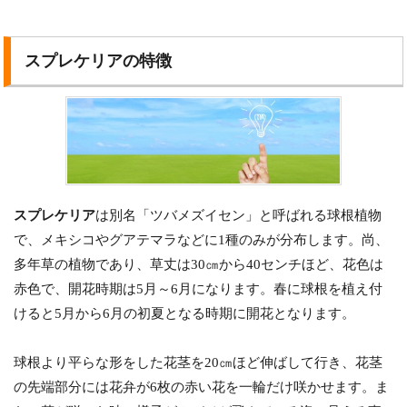
スプレケリアの特徴
スプレケリア
は別名「ツバメズイセン」と呼ばれる球根植物
で、メキシコやグアテマラなどに1種のみが分布します。尚、
多年草の植物であり、草丈は30㎝から40センチほど、花色は
赤色で、開花時期は5月～6月になります。春に球根を植え付
けると5月から6月の初夏となる時期に開花となります。
球根より平らな形をした花茎を20㎝ほど伸ばして行き、花茎
の先端部分には花弁が6枚の赤い花を一輪だけ咲かせます。ま