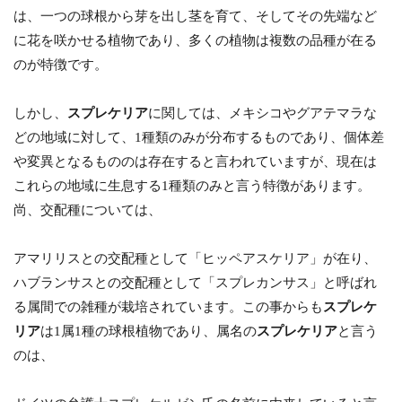
は、一つの球根から芽を出し茎を育て、そしてその先端など
に花を咲かせる植物であり、多くの植物は複数の品種が在る
のが特徴です。
しかし、
スプレケリア
に関しては、メキシコやグアテマラな
どの地域に対して、1種類のみが分布するものであり、個体差
や変異となるもののは存在すると言われていますが、現在は
これらの地域に生息する1種類のみと言う特徴があります。
尚、交配種については、
アマリリスとの交配種として「ヒッペアスケリア」が在り、
ハブランサスとの交配種として「スプレカンサス」と呼ばれ
る属間での雑種が栽培されています。この事からも
スプレケ
リア
は1属1種の球根植物であり、属名の
スプレケリア
と言う
のは、