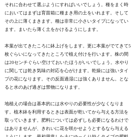
それに合わせて選ぶようにすればいいでしょう。種をまく時
においてはまずは育苗箱に種まき用の土をいれます。そして
その上に薄くまきます。種は非常に小さいタイプになってい
ます。まいたら薄く土をかけるようにします。
本葉が出てきたころに鉢上げをします。更に本葉がでてきて5
枚ぐらいになってきたところで植え付けを行います。株の間
は20センチぐらい空けておいたほうがいいでしょう。水やり
に関しては乾き気味の対応を心がけます。乾燥には強いタイ
プの花になります。その反面過湿には強くありません。とな
ると水のあげ過ぎは禁物になります。
地植えの場合は基本的には水やりの必要性が少なくなりま
す。植木鉢を利用するときは表面が乾いてから与える方法を
取っていきます。肥料については必ずしも必要になるわけで
はありませんが、きれいに花を咲かせようとするなら与える
ようにします。最初用意した土にゆっくり効くタイプの肥料