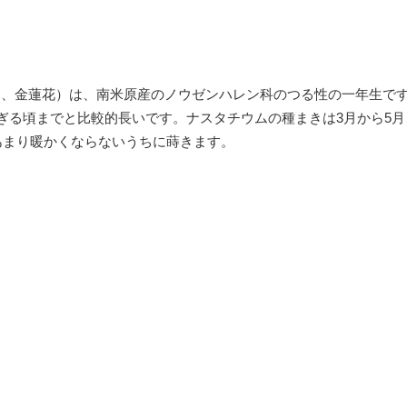
カ、金蓮花）は、南米原産のノウゼンハレン科のつる性の一年生で
過ぎる頃までと比較的長いです。ナスタチウムの種まきは3月から5月
であまり暖かくならないうちに蒔きます。