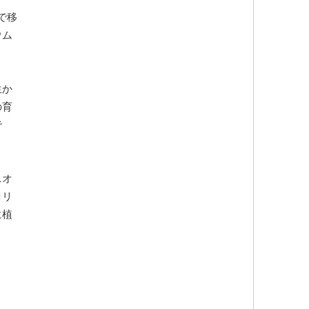
で移
ウム
生か
の育
で
ニオ
コリ
に植