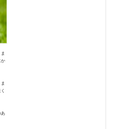
りま
木か
しま
咲く
。
のあ