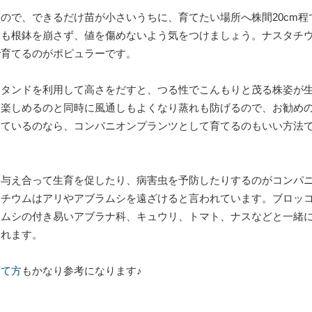
ので、できるだけ苗が小さいうちに、育てたい場所へ株間20cm程
きも根鉢を崩さず、値を傷めないよう気をつけましょう。ナスタチ
で育てるのがポピュラーです。
スタンドを利用して高さをだすと、つる性でこんもりと茂る株姿が
を楽しめるのと同時に風通しもよくなり蒸れも防げるので、お勧め
てているのなら、コンパニオンプランツとして育てるのもいい方法
を与え合って生育を促したり、病害虫を予防したりするのがコンパ
タチウムはアリやアブラムシを遠ざけると言われています。ブロッ
ラムシの付き易いアブラナ科、キュウリ、トマト、ナスなどと一緒
くれます。
育て方
もかなり参考になります♪