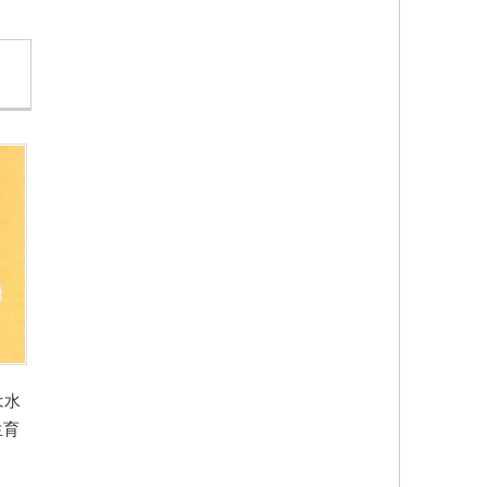
は水
生育