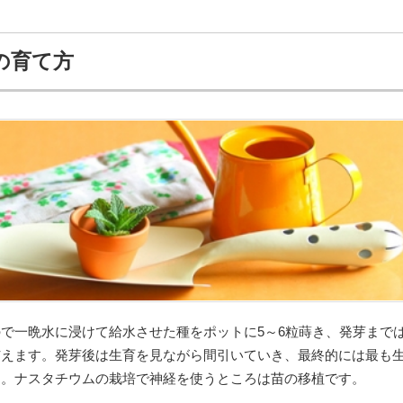
の育て方
で一晩水に浸けて給水させた種をポットに5～6粒蒔き、発芽まで
与えます。発芽後は生育を見ながら間引いていき、最終的には最も
す。ナスタチウムの栽培で神経を使うところは苗の移植です。