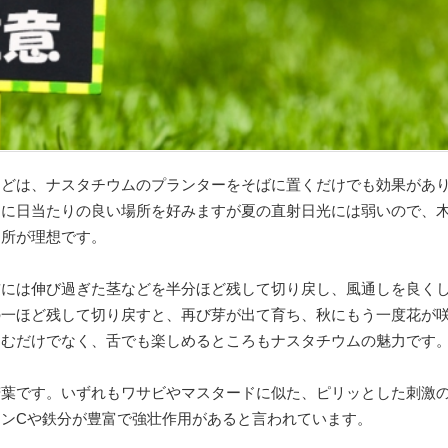
などは、ナスタチウムのプランターをそばに置くだけでも効果があ
的に日当たりの良い場所を好みますが夏の直射日光には弱いので、
る所が理想です。
前には伸び過ぎた茎などを半分ほど残して切り戻し、風通しを良く
の一ほど残して切り戻すと、再び芽が出て育ち、秋にもう一度花が
しむだけでなく、舌でも楽しめるところもナスタチウムの魅力です
若葉です。いずれもワサビやマスタードに似た、ピリッとした刺激
ンCや鉄分が豊富で強壮作用があると言われています。