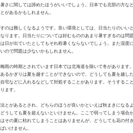
、暑さに関しては諦めたほうがいいでしょう。日本でも北部の方な
ことがあるかもしれません。
越すのは難しくなるようです。良い環境としては、日当たりのいい
になります。日当たりについては好むもののあまり暑すぎるのは問
ては日が出ていたとしてもそれ程暑くならないでしょう。また湿度
ないので問題は少ないかもしれません。
が梅雨の時期とされています日本では北海道を除いて冬があります
があるかぎりは夏を越すことができないので、どうしても夏を越し
に自宅などに入れるなどして対処することがあります。そうするこ
あります。
方法とがあるとされ、どちらのほうが良いかといえば秋まきになる
とどうしても夏を超えないといけません。ここで弱ってしまう場合
合はその夏に枯れてしまうことはありませんが、どうしても花の付
ればいけません。