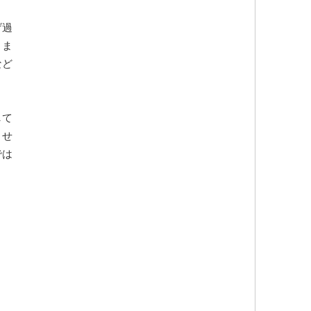
げ過
きま
など
して
させ
では