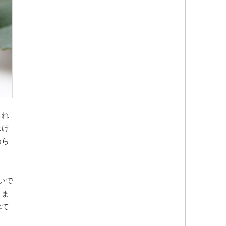
され
はけ
めら
いで
りま
べて