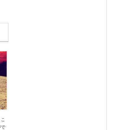
とこ
がで