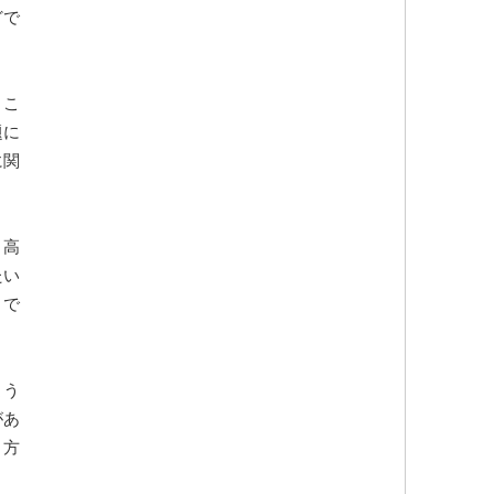
どで
とこ
題に
に関
。高
たい
とで
よう
があ
き方