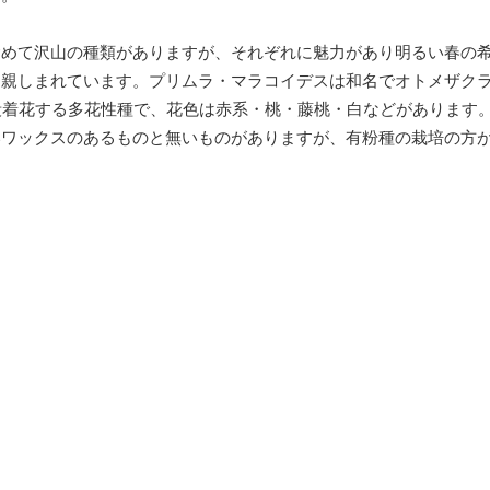
含めて沢山の種類がありますが、それぞれに魅力があり明るい春の
て親しまれています。プリムラ・マラコイデスは和名でオトメザク
段着花する多花性種で、花色は赤系・桃・藤桃・白などがあります
いワックスのあるものと無いものがありますが、有粉種の栽培の方