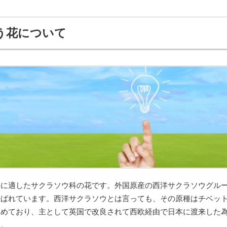
う花について
のに適したサクラソウ科の花です。外国原産の西洋サクラソウグル
呼ばれています。西洋サクラソウとは言っても、その原種はチベッ
占めており、主として英国で改良されて西欧経由で日本に渡来した
す。