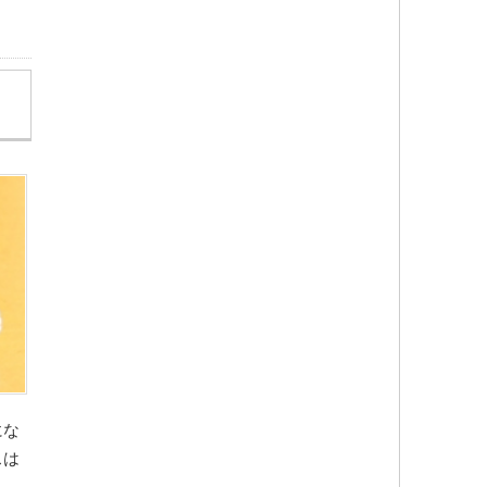
にな
スは