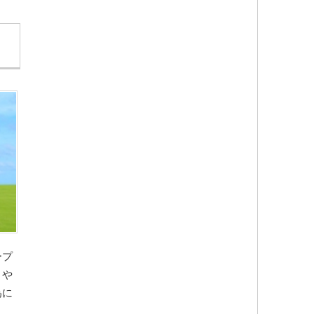
ープ
トや
為に