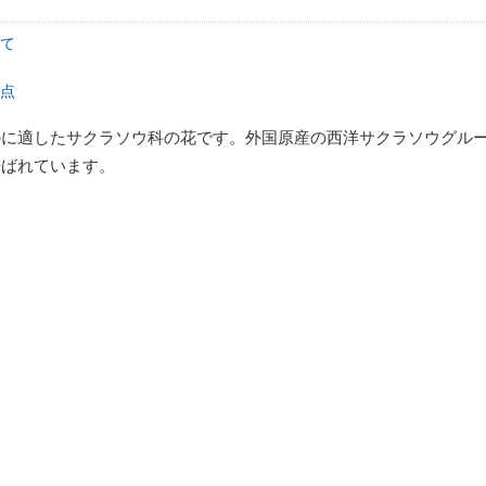
て
点
のに適したサクラソウ科の花です。外国原産の西洋サクラソウグル
呼ばれています。