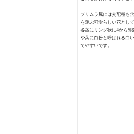
プリムラ属には交配種も
を運ぶ可愛らしい花とし
各茎にリング状に4から5
や葉に白粉と呼ばれる白
てやすいです。