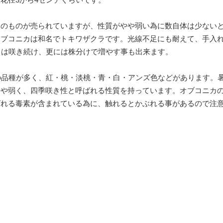
白のものが売られていますが、性質がやや弱い為に数自体は少ない
オブコニカは和名でトキワザクラです。光線不足にも耐えて、手入
月は咲き続け、更には株分けで増やす事も出来ます。
の品種が多く、紅・桃・淡桃・青・白・アンズ色などがあります。
やや弱く、四季咲き性と呼ばれる性質を持っています。オブコニカ
ばれる毒素が含まれている為に、触れるとかぶれる事があるので注