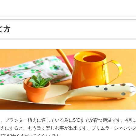
て方
、プランター植えに適している為に5℃までが育つ適温です。4月
植えにすると、もう暫く楽しむ事が出来ます。プリムラ・シネンシ
花径3から4センチくらいです。