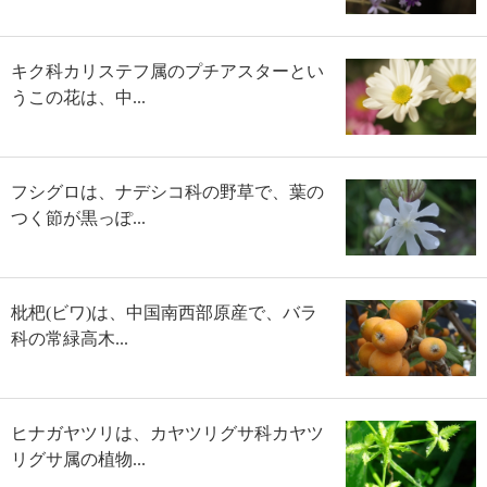
キク科カリステフ属のプチアスターとい
うこの花は、中...
フシグロは、ナデシコ科の野草で、葉の
つく節が黒っぽ...
枇杷(ビワ)は、中国南西部原産で、バラ
科の常緑高木...
ヒナガヤツリは、カヤツリグサ科カヤツ
リグサ属の植物...