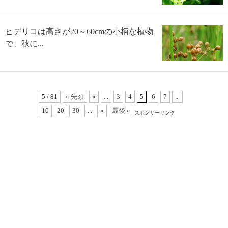
ヒデリコは高さが20～60cmの小柄な植物
で、秋に...
5 / 81
« 先頭
«
...
3
4
5
6
7
...
10
20
30
...
»
最後 »
スポンサーリンク