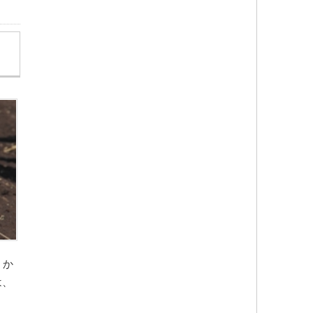
、か
は、