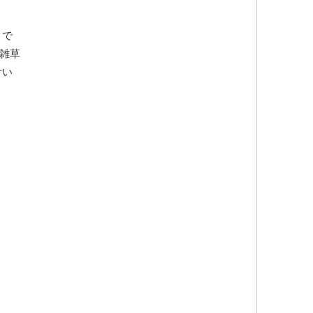
トで
雑草
付い