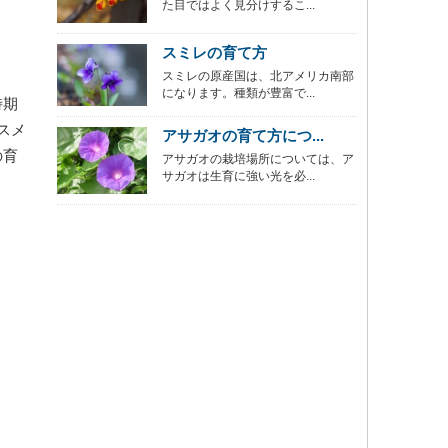
た目ではよく見分けするこ...
スミレの育て方
スミレの原産国は、北アメリカ南部
になります。種類が豊富で...
時期
スメ
アサガオの育て方につ...
の育
アサガオの栽培場所については、ア
サガオは生育に強い光を必...