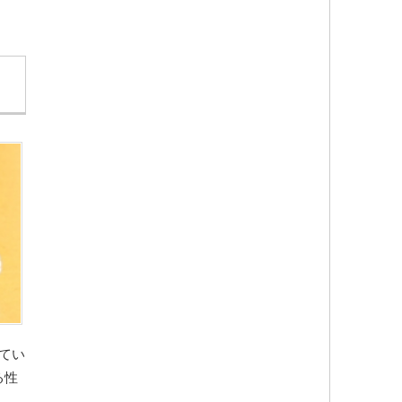
てい
る性