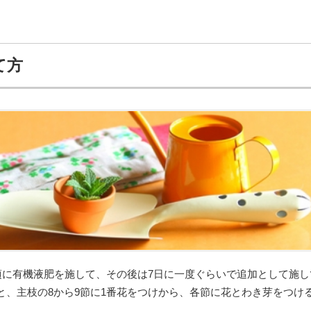
て方
日頃に有機液肥を施して、その後は7日に一度ぐらいで追加として施し
と、主枝の8から9節に1番花をつけから、各節に花とわき芽をつけ