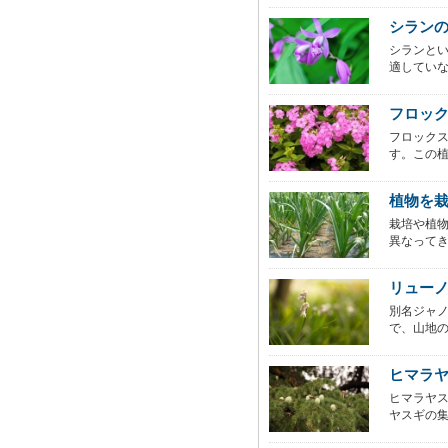
シラン
シランと
適していな
フロッ
フロックス
す。この植
植物を
栽培や植
異なってき
リュー
別名ジャ
で、山地の
ヒマラ
ヒマラヤ
ヤスギの集ま