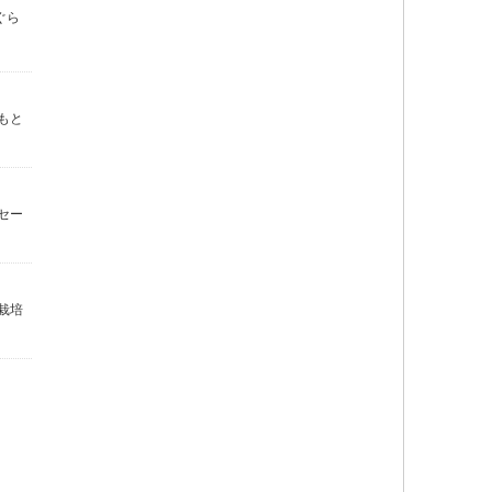
ぐら
もと
セー
栽培