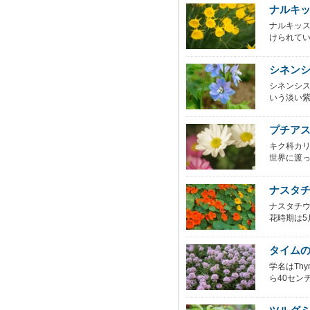
ナルキ
ナルキッ
けられて
シネン
シネンシ
いう淡い紫
プチア
キク科カリ
世界に渡っ
ナスタ
ナスタチ
花時期は5月
タイム
学名はTh
ら40センチ