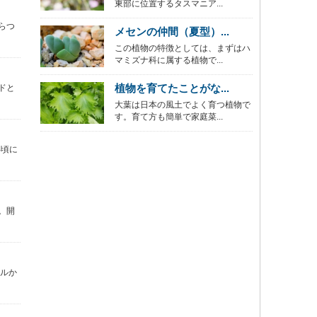
東部に位置するタスマニア...
らつ
メセンの仲間（夏型）...
この植物の特徴としては、まずはハ
マミズナ科に属する植物で...
植物を育てたことがな...
ドと
大葉は日本の風土でよく育つ植物で
す。育て方も簡単で家庭菜...
年頃に
。開
トルか