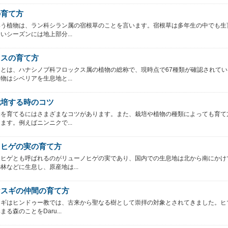
の育て方
いう植物は、ラン科シラン属の宿根草のことを言います。宿根草は多年生の中でも生
いシーズンには地上部分...
クスの育て方
とは、ハナシノブ科フロックス属の植物の総称で、現時点で67種類が確認されてい
物はシベリアを生息地と...
栽培する時のコツ
物を育てるにはさまざまなコツがあります。また、栽培や植物の種類によっても育て
ます。例えばニンニクで...
ノヒゲの実の育て方
ノヒゲとも呼ばれるのがリューノヒゲの実であり、国内での生息地は北から南にかけ
林などに生息し、原産地は...
ヤスギの仲間の育て方
スギはヒンドゥー教では、古来から聖なる樹として崇拝の対象とされてきました。ヒ
る森のことをDaru...