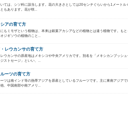
いては、シソ科に該当します。花の大きさとしては20センチぐらいから1メートル
ともあります。花が咲...
カシアの育て方
的にもミモザという植物は、本来は銀葉アカシアなどの植物とは違う植物です。もと
オジギソウの植物のこと...
ア・レウカンサの育て方
・レウカンサの原産地はメキシコや中央アメリカです。別名を「メキシカンブッシュ
ジストセージ」といい、...
フルーツの育て方
ルーツは南インド等の熱帯アジアを原産としているフルーツです。主に東南アジアで
他、中国南部や南アメリ...