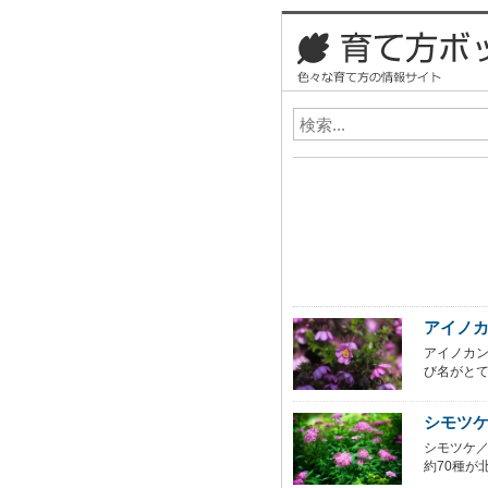
アイノ
アイノカ
び名がとて
シモツ
シモツケ／
約70種が北