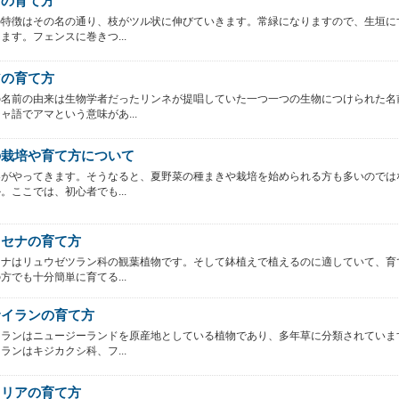
ミの育て方
の特徴はその名の通り、枝がツル状に伸びていきます。常緑になりますので、生垣に
ます。フェンスに巻きつ...
アの育て方
の名前の由来は生物学者だったリンネが提唱していた一つ一つの生物につけられた名
ャ語でアマという意味があ...
の栽培や育て方について
春がやってきます。そうなると、夏野菜の種まきや栽培を始められる方も多いのでは
。ここでは、初心者でも...
ラセナの育て方
セナはリュウゼツラン科の観葉植物です。そして鉢植えで植えるのに適していて、育
方でも十分簡単に育てる...
サイランの育て方
イランはニュージーランドを原産地としている植物であり、多年草に分類されていま
ランはキジカクシ科、フ...
ラリアの育て方