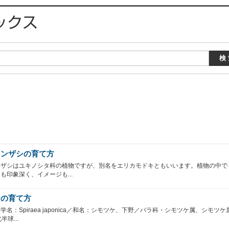
カンザシの育て方
ンザシはユキノシタ科の植物ですが、別名をエリカモドキともいいます。植物の中で
も印象深く、イメージも...
ケの育て方
学名：Spiraea japonica／和名：シモツケ、下野／バラ科・シモツケ属、シモツケ
半球...