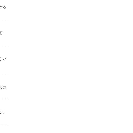
する
前
ない
て方
す。