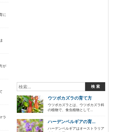
育に
ま
方が
て
ウツボカズラの育て方
ウツボカズラとは、ウツボカズラ科
の植物で、食虫植物として...
マラ
ハーデンベルギアの育...
ハーデンベルギアはオーストラリア