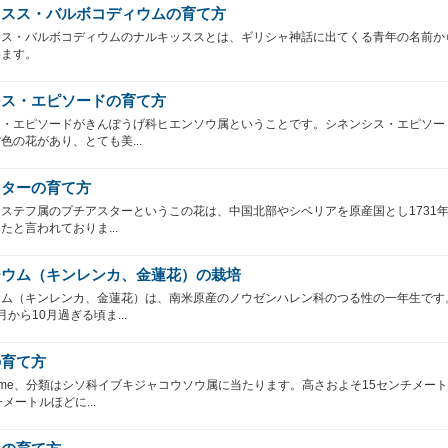
ッスス・バルボコディウムの育て方
スス・バルボコディウムのナルキッススとは、ギリシャ神話に出てくる青年の名前か
います。
シス・エピソードの育て方
ス・エピソードがきんぽうげ科ヒエンソウ属ということです。シネンシス・エピソー
色の花があり、とても美...
スターの育て方
ステフ属のプチアスターというこの花は、中国北部やシベリアを原産国とし1731
たと言われておりま...
チウム（キンレンカ、金蓮花）の栽培
ウム（キンレンカ、金蓮花）は、南米原産のノウゼンハレン科のつる性の一年生です
から10月過ぎる頃ま...
の育て方
yme、分類はシソ科イブキジャコウソウ属に当たります。高さおよそ15センチメー
メートルほどに...